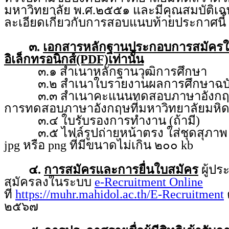
มหาวิทยาลัย พ.ศ.๒๕๕๑ และมีคุณสมบัติเฉ
ละเอียดเกี่ยวกับการสอบแนบท้ายประกาศนี้
๓.
เอกสารหลักฐานประกอบการสมัคร
อิเล็กทรอนิกส์(PDF)เท่านั้น
๓.๑ สำเนาหลักฐานวุฒิการศึกษา
๓.๒ สำเนาใบรายงานผลการศึกษาฉบับ
๓.๓ สำเนาคะแนนทดสอบภาษาอังกฤษ จ
การทดสอบภาษาอังกฤษที่มหาวิทยาลัยมหิ
๓.๔ ใบรับรองการทำงาน (ถ้ามี)
๓.๕ ไฟล์รูปถ่ายหน้าตรง ใส่ชุดสุภาพ ถ่
jpg หรือ png ที่มีขนาดไม่เกิน ๒๐๐ kb
๔.
การสมัครและการยื่นใบสมัคร
ผู้ป
สมัครลงในระบบ
e-Recruitment Online
ที่
https://muhr.mahidol.ac.th/E-Recruitment
ต
๒๕๖๗