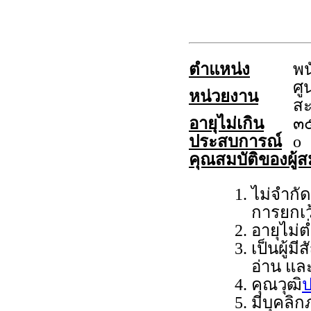
ตำแหน่ง
พน
ศู
หน่วยงาน
สะ
อายุไม่เกิน
๓๕
ประสบการณ์
o
คุณสมบัติของผู้ส
ไม่จำกั
การยกเว
อายุไม่ต
เป็นผู้ม
อ่าน แล
คุณวุฒิ
ป
มีบุคลิ