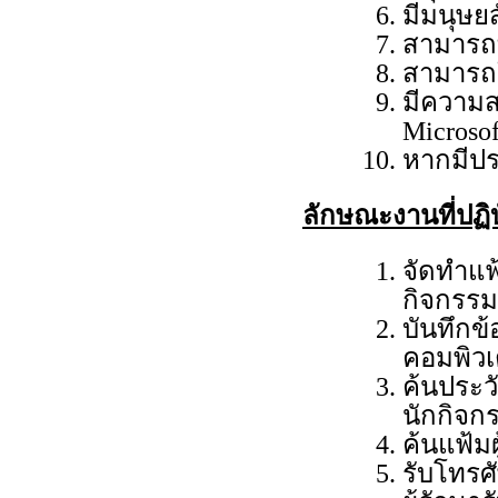
มีมนุษยส
สามารถ
สามารถ
มีความส
Microsof
หากมีปร
ลักษณะงานที่ปฏิบ
จัดทำแฟ้
กิจกรรม
บันทึกข
คอมพิว
ค้นประวั
นักกิจก
ค้นแฟ้มผ
รับโทรศั