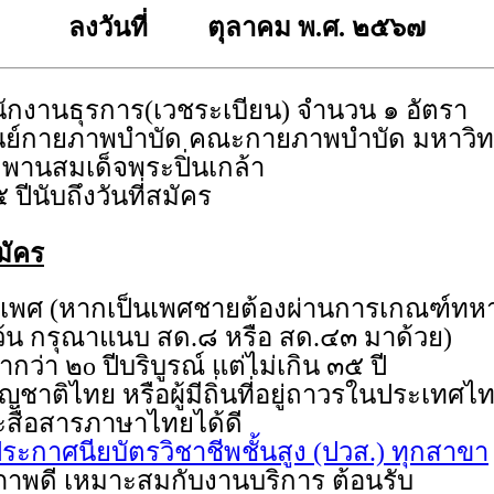
ลงวันที่ ตุลาคม พ.ศ. ๒๕๖๗
ักงานธุรการ(เวชระเบียน) จำนวน ๑ อัตรา
นย์กายภาพบำบัด คณะกายภาพบำบัด มหาวิทย
พานสมเด็จพระปิ่นเกล้า
 ปีนับถึงวันที่สมัคร
มัคร
ดเพศ (หากเป็นเพศชายต้องผ่านการเกณฑ์ทหาร
้น กรุณาแนบ สด.๘ หรือ สด.๔๓ มาด้วย
)
่ำกว่า ๒o ปีบริบูรณ์ แต่ไม่เกิน ๓๕ ปี
ีสัญชาติไทย หรือผู้มีถิ่นที่อยู่ถาวรในประเทศ
ะสื่อสารภาษาไทยได้ดี
ระกาศนียบัตรวิชาชีพชั้นสูง (ปวส.) ทุกสาขา
กภาพดี เหมาะสมกับงานบริการ ต้อนรับ