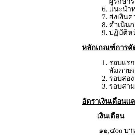
ผู้รักษา
แนะนำหร
ส่งเงินค
ดำเนินก
ปฏิบัติห
หลักเกณฑ์การคั
รอบแรก พ
สัมภาษณ
รอบสอง
รอบสาม
อัตราเงินเดือนแ
เงินเดือน
๑๑,๕oo บาท