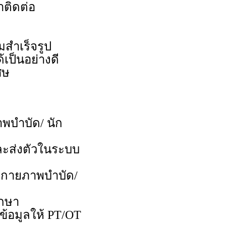
าติดต่อ
สำเร็จรูป
้เป็นอย่างดี
ศษ
าพบำบัด/ นัก
และส่งตัวในระบบ
้นักกายภาพบำบัด/
ักษา
งข้อมูลให้ PT/OT