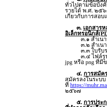
ทั่วไปตามข้อบัง
รายได้ พ.ศ. ๒๕๖
เกี่ยวกับการสอบ
๓.
เอกสารห
อิเล็กทรอนิกส์(PD
๓.๑ สำเนาหลั
๓.๒ สำเนาใบร
๓.๓ ใบรับรอง
๓.๔ ไฟล์รูปถ่าย
jpg หรือ png ที่ม
๔.
การสมัคร
สมัครลงในระบ
ที่
https://muhr.ma
๒๕๖๗
๕.
การประกาศ