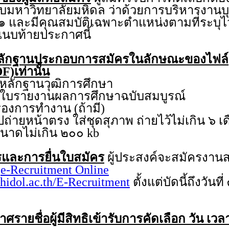
คับมหาวิทยาลัยมหิดล ว่าด้วยการบริหารงานบุ
๑ และมีคุณสมบัติเฉพาะตำแหน่งตามที่ระบุไ
แนบท้ายประกาศนี้
ลักฐานประกอบการสมัครในลักษณะของไฟล์
F)เท่านั้น
กฐานวุฒิการศึกษา
ายงานผลการศึกษาฉบับสมบูรณ์
การทำงาน (ถ้ามี)
หน้าตรง ใส่ชุดสุภาพ ถ่ายไว้ไม่เกิน ๖ เ
ีขนาดไม่เกิน ๒๐๐ kb
และการยื่นใบสมัคร
ผู้ประสงค์จะสมัครงา
บ
e-Recruitment Online
hidol.ac.th/E-Recruitment
ตั้งแต่บัดนี้ถึงวันท
รายชื่อผู้มีสิทธิเข้ารับการคัดเลือก วัน เ