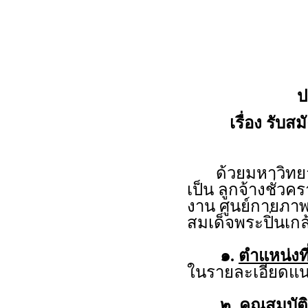
ป
เรื่อง รับส
ด้วยมหาวิทยาลั
เป็น ลูกจ้างชั่ว
งาน ศูนย์กายภา
สมเด็จพระปิ่นเ
๑.
ตำแหน่งที
ในรายละเอียดแน
๒.
คุณสมบัติ