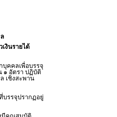
ดล
าวเงินรายได้
ุคคลเพื่อบรรจุ
๑ อัตรา ปฏิบัติ
ล เชิงสะพาน
ี่บรรจุปรากฏอยู่
งมีคุณสมบัติ