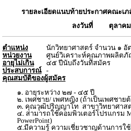
รายละเอียดแนบท้ายประกาศคณะเภสั
ลงวันที่ ตุลาคม
ตำแหน่ง
นักวิทยาศาสตร์ จำนวน ๑ อั
หน่วยงาน
ศูนย์วิเคราะห์คุณภาพผลิตภ
อายุไม่เกิน
๔๕ ปีนับถึงวันที่สมัคร
ประสบการณ์
-
คุณสมบัติของผู้สมัคร
๑. อายุระหว่าง ๒๗ - ๔๕ ปี
๒. เพศชาย/ เพศหญิง (ถ้าเป็นเพศชาย
๓. คุณวุฒิปริญญาโท สาขาวิทยาศาสตร์เค
๔. สามารถใช้คอมพิวเตอร์โปรแกรม Micr
PowerPoint)
๕.มีความรู้ ความเชี่ยวชาญด้านการใช้