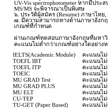
UV-Vis spectrophotometer หากมีประส
MS/MS จะพิจารณาเป็นพิเศษ
๖. ประวัติผู้สมัคร (Resume) ภาษาไทย
๗. มีความสามารถทางด้านภาษาอังก
เกณฑ์ที่กำหนด
ผ่านเกณฑ์ทดสอบภาษาอังกฤษที่มหาวิ
คะแนนไม่ต่ำกว่าเกณฑ์อย่างใดอย่างหนึ่
IELTS(Academic Module)
คะแนนไม่ต
TOEFL IBT
คะแนนไม่ต
TOEFL ITP
คะแนนไม่ต
TOEIC
คะแนนไม่ต
MU GRAD Test
คะแนนไม่ต
MU GRAD PLUS
คะแนนไม่ต
MU ELT
คะแนนไม่ต
CU-TEP
คะแนนไม่ต
TU-GET (Paper Based)
คะแนนไม่ต