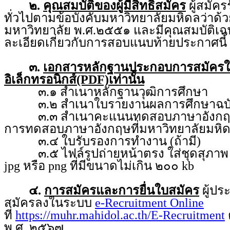
๒.
คุณสมบัติของผู้มีสิทธิสมัคร
ผู้สมัคร
ทั่วไปตามข้อบังคับมหาวิทยาลัยมหิดลว่า
มหาวิทยาลัย พ.ศ.๒๕๕๑ และมีคุณสมบัติเฉ
ละเอียดเกี่ยวกับการสอบแนบท้ายประกาศนี้
๓.
เอกสารหลักฐานประกอบการสมัคร
อิเล็กทรอนิกส์(PDF)เท่านั้น
๓.๑ สำเนาหลักฐานวุฒิการศึกษา
๓.๒ สำเนาใบรายงานผลการศึกษาฉบับ
๓.๓ สำเนาคะแนนทดสอบภาษาอังกฤษ จ
การทดสอบภาษาอังกฤษที่มหาวิทยาลัยมหิ
๓.๔ ใบรับรองการทำงาน (ถ้ามี)
๓.๕ ไฟล์รูปถ่ายหน้าตรง ใส่ชุดสุภาพ ถ่
jpg หรือ png ที่มีขนาดไม่เกิน ๒๐๐ kb
๔.
การสมัครและการยื่นใบสมัคร
ผู้ป
สมัครลงในระบบ
e-Recruitment Online
ที่
https://muhr.mahidol.ac.th/E-Recruitment
ต
พ.ศ. ๒๕๖๗