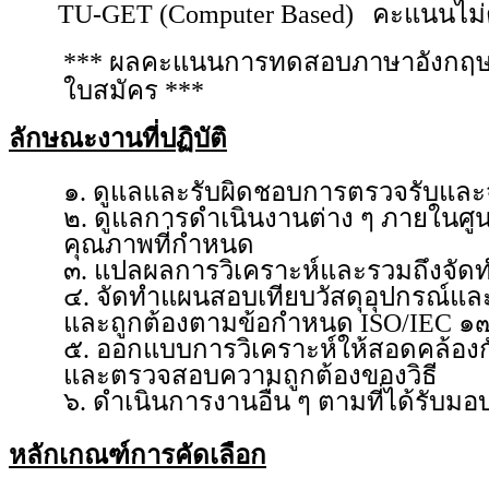
TU-GET (Computer Based)
คะแนนไม่ต
*** ผลคะแนนการทดสอบภาษาอังกฤษต้องม
ใบสมัคร ***
ลักษณะงานที่ปฏิบัติ
๑. ดูแลและรับผิดชอบการตรวจรับและจั
๒. ดูแลการดำเนินงานต่าง ๆ ภายในศู
คุณภาพที่กำหนด
๓. แปลผลการวิเคราะห์และรวมถึงจัด
๔. จัดทำแผนสอบเทียบวัสดุอุปกรณ์และเ
และถูกต้องตามข้อกำหนด ISO/IEC 
๕. ออกแบบการวิเคราะห์ให้สอดคล้องกั
และตรวจสอบความถูกต้องของวิธี
๖. ดำเนินการงานอื่น ๆ ตามที่ได้รับม
หลักเกณฑ์การคัดเลือก