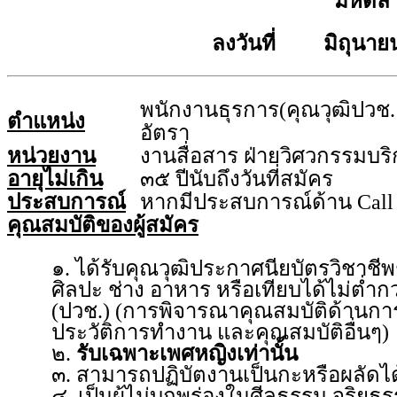
มหิดล
ลงวันที่ มิถุนาย
พนักงานธุรการ(คุณวุฒิปวช. 
ตำแหน่ง
อัตรา
หน่วยงาน
งานสื่อสาร ฝ่ายวิศวกรรมบ
อายุไม่เกิน
๓๕ ปีนับถึงวันที่สมัคร
ประสบการณ์
หากมีประสบการณ์ด้าน Call 
คุณสมบัติของผู้สมัคร
๑. ได้รับคุณวุฒิประกาศนียบัตรวิชาชีพ
ศิลปะ ช่าง อาหาร หรือเทียบได้ไม่ต่ำก
(ปวช.) (การพิจารณาคุณสมบัติด้านกา
ประวัติการทำงาน และคุณสมบัติอื่นๆ)
๒.
รับเฉพาะเพศหญิงเท่านั้น
๓. สามารถปฏิบัตงานเป็นกะหรือผลัดได
๔. เป็นผู้ไม่บกพร่องในศีลธรรม จริยธ