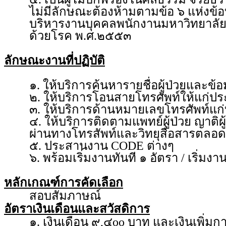
ไม่มีลักษณะต้องห้ามตามข้อ ๖ แห่งข้
บริหารงานบุคคลพนักงานมหาวิทยาลัย
ด้วยโรค พ.ศ.๒๕๕๓
ลักษณะงานที่ปฏิบัติ
๑. ให้บริการค้นหารายชื่อผู้ป่วยและข้
๒. ให้บริการโอนสายโทรศัพท์ให้แก่ปร
๓. ให้บริการด้านหมายเลขโทรศัพท์แก
๔. ให้บริการติดตามแพทย์ผู้ป่วย ญาต
ผ่านทางโทรสัพท์และวิทยุสื่อสารตลอด
๕. ประสานงาน CODE ต่างๆ
๖. พร้อมเริ่มงานทันที ๑ อัตรา / เริ่ม
หลักเกณฑ์การคัดเลือก
สอบสัมภาษณ์
อัตราเงินเดือนและสวัสดิการ
๑. เงินเดือน ๙,๔oo บาท และเงินเพิ่ม