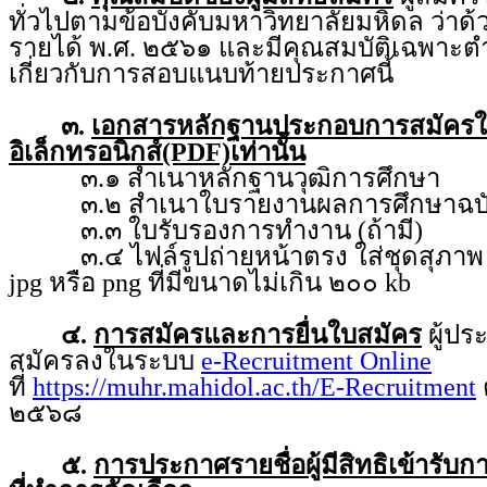
ทั่วไปตามข้อบังคับมหาวิทยาลัยมหิดล ว่าด
รายได้ พ.ศ. ๒๕๖๑ และมีคุณสมบัติเฉพาะตำ
เกี่ยวกับการสอบแนบท้ายประกาศนี้
๓.
เอกสารหลักฐานประกอบการสมัคร
อิเล็กทรอนิกส์(PDF)เท่านั้น
๓.๑ สำเนาหลักฐานวุฒิการศึกษา
๓.๒ สำเนาใบรายงานผลการศึกษาฉบับ
๓.๓ ใบรับรองการทำงาน (ถ้ามี)
๓.๔ ไฟล์รูปถ่ายหน้าตรง ใส่ชุดสุภาพ ถ่
jpg หรือ png ที่มีขนาดไม่เกิน ๒๐๐ kb
๔.
การสมัครและการยื่นใบสมัคร
ผู้ป
สมัครลงในระบบ
e-Recruitment Online
ที่
https://muhr.mahidol.ac.th/E-Recruitment
ต
๒๕๖๘
๕.
การประกาศรายชื่อผู้มีสิทธิเข้ารับ