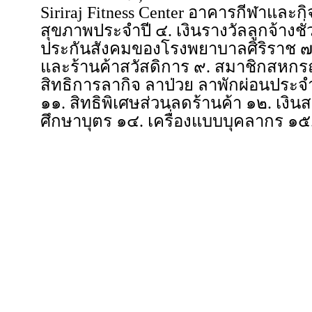
Siriraj Fitness Center อาคารกีฬาแล
สุขภาพประจำปี ๔. เงินรางวัลลูกจ้างชั
ประกันสังคมของโรงพยาบาลศิริราช ๗.
และร้านค้าสวัสดิการ ๙. สมาชิกสหกร
สิทธิการลากิจ ลาป่วย ลาพักผ่อนประ
๑๑. สิทธิพิเศษส่วนลดร้านค้า ๑๒. เงิน
ศึกษาบุตร ๑๔. เครื่องแบบบุคลากร ๑๕