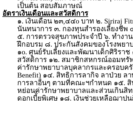
เป็นต้น สอบสัมภาษณ์
อัตราเงินเดือนและสวัสดิการ
๑. เงินเดือน ๒๓,๔๔o บาท ๒. Siriraj F
นันทนาการ ๓. กองทุนสำรองเลี้ยงชี
๕. การตรวจสุขภาพประจำปี ๖. ทำงานสั
ฝึกอบรม ๘. ประกันสังคมของโรงพยาบา
๑o. ศูนย์รับเลี้ยงและพัฒนาเด็กศิริรา
สวัสดิการ ๑๒. สมาชิกสหกรณ์ออมทรัพ
ค่ารักษาพยาบาลบุคลากรและครอบครัว แ
Benefit) ๑๔. สิทธิการลากิจ ลาป่วย ลา
การลาอื่นๆ ตามที่คณะฯกำหนด ๑๕. สิท
หย่อนค่ารักษาพยาบาลและส่วนเกินสิทธิ ๑๗
ดอกเบี้ยพิเศษ ๑๘. เงินช่วยเหลือฌาปน