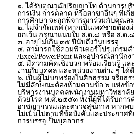
๑. ได้รับตุณวุฒิปริญญาโท ด้านการบร
การเงิน การตลาด หรือสาขาอื่นๆ ที่เก
การศึกษา จะถูกพิจารณาร่วมกับคุณสมบ
๒. ไม่จำกัดเพศ (หากเป็นเพศชายต้อง
ยกเว้น กรุณาแนบใบ ส.ด.๘ หรือ ส.ด.๔
๓. อายุไม่เกิน ๓๕ ปีนับถึงวันบรรจุ
๔. สามารถใช้คอมพิวเตอร์โปรแกรมสำเ
/Excel/PowerPoint และอุปกรณ์สำนักงา
๕. มีความคิดเชิงบวก พร้อมเรียนรู้ แ
งานกับบุคคล และหน่วยงานต่าง ๆ ได้ด
๖. เป็นผู้ไม่บกพร่องในศีลธรรม จริยธ
ไม่มีลักษณะต้องห้ามตามข้อ ๖ แห่งข้
บริหารงานบุคคลพนักงานมหาวิทยาลัย
ด้วยโรค พ.ศ.๒๕๕๓ ทั้งนี้ผู้ที่ได้รับก
อาชญากรรมและตรวจสุขภาพ หากพบว่าผู้
ไม่เป็นไปตามที่ข้อบังคับและประกาศที
การบรรจุเป็นบุคลากร