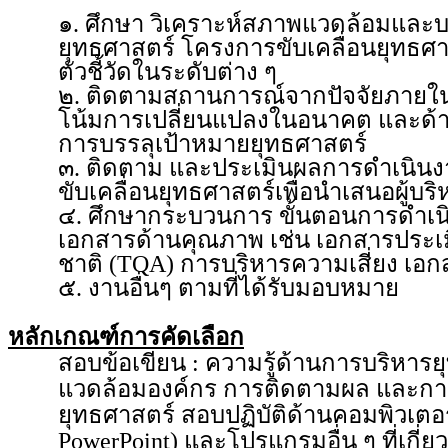
๑. ศึกษา วิเคราะห์สภาพแวดล้อมและบ
ยุทธศาสตร์ โครงการขับเคลื่อนยุทธศ
ตัวชี้วัดในระดับต่าง ๆ
๒. ติดตามสถานการณ์จากปัจจัยภายใน
โน้มการเปลี่ยนแปลงในอนาคต และด้านอื
การบรรลุเป้าหมายยุทธศาสตร์
๓. ติดตาม และประเมินผลการดำเนินงา
ขับเคลื่อนยุทธศาสตร์เพื่อนำเสนอผู้บริ
๔. ศึกษากระบวนการ ขั้นตอนการดําเน
เอกสารด้านคุณภาพ เช่น เอกสารประเ
ชาติ (TQA) การบริหารความเสี่ยง เอกส
๕. งานอื่นๆ ตามที่ได้รับมอบหมาย
หลักเกณฑ์การคัดเลือก
สอบข้อเขียน : ความรู้ด้านการบริหาร
แวดล้อมองค์กร การติดตามผล และกา
ยุทธศาสตร์ สอบปฏิบัติด้านคอมพิวเตอร์ 
PowerPoint) และโปรแกรมอื่น ๆ ที่เกี่ย