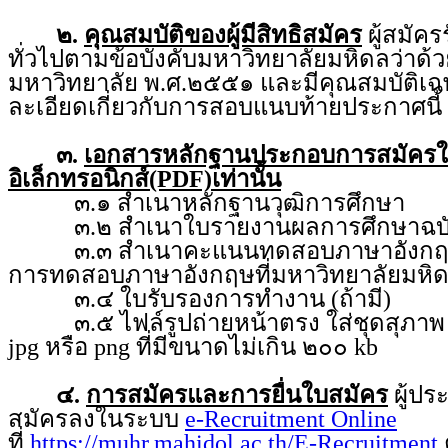
๒.
คุณสมบัติของผู้มีสิทธิสมัคร
ผู้สมัคร
ทั่วไปตามข้อบังคับมหาวิทยาลัยมหิดลว่า
มหาวิทยาลัย พ.ศ.๒๕๕๑ และมีคุณสมบัติเฉ
ละเอียดเกี่ยวกับการสอบแนบท้ายประกาศนี้
๓.
เอกสารหลักฐานประกอบการสมัคร
อิเล็กทรอนิกส์(PDF)เท่านั้น
๓.๑ สำเนาหลักฐานวุฒิการศึกษา
๓.๒ สำเนาใบรายงานผลการศึกษาฉบับ
๓.๓ สำเนาคะแนนทดสอบภาษาอังกฤษ จ
การทดสอบภาษาอังกฤษที่มหาวิทยาลัยมหิ
๓.๔ ใบรับรองการทำงาน (ถ้ามี)
๓.๕ ไฟล์รูปถ่ายหน้าตรง ใส่ชุดสุภาพ ถ่
jpg หรือ png ที่มีขนาดไม่เกิน ๒๐๐ kb
๔.
การสมัครและการยื่นใบสมัคร
ผู้ป
สมัครลงในระบบ
e-Recruitment Online
ที่
https://muhr.mahidol.ac.th/E-Recruitment
ต