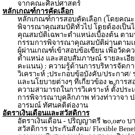
จากคณะศิลปศาสตร์
หลักเกณฑ์การคัดเลือก
หลักเกณฑ์การสอบคัดเลือก (โดยคณะ
พิจารณาคุณสมบัติทั่วไป โดยต้องเป็น
คุณสมบัติเฉพาะตำแหน่งเบื้องต้น ตา
กรรมการพิจารณาคุณสมบัติผ่านตามเก
ผู้ผ่านเกณฑ์เข้าสอบข้อเขียน เพื่อวัดค
ตำแหน่ง และสอบสัมภาษณ์ รายละเอีย
คะแนน) : ความรู้ด้านการบริหารจั
วิเคราะห์ ;ประกอบข้อบังคับ/ประกาศ/
และนโยบายต่างๆ ที่เกี่ยวข้อง ๒.การส
ความสามารถในการวิเคราะห์ ตั้งประ
การพิจารณาบุคลิกภาพ ท่วงท่าวาจา 
อารมณ์ ทัศนคติต่องาน
อัตราเงินเดือนและสวัสดิการ
อัตราเงินเดือน - ปริญญาตรี ๒o,o๙o
สวัสดิการ ประกันสังคม/ Flexible Benef