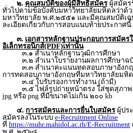
๒.
คุณสมบัติของผู้มีสิทธิสมัคร
ผู้สมัคร
ทั่วไปตามข้อบังคับมหาวิทยาลัยมหิดลว่า
มหาวิทยาลัย พ.ศ.๒๕๕๑ และมีคุณสมบัติเฉ
ละเอียดเกี่ยวกับการสอบแนบท้ายประกาศนี้
๓.
เอกสารหลักฐานประกอบการสมัคร
อิเล็กทรอนิกส์(PDF)เท่านั้น
๓.๑ สำเนาหลักฐานวุฒิการศึกษา
๓.๒ สำเนาใบรายงานผลการศึกษาฉบับ
๓.๓ สำเนาคะแนนทดสอบภาษาอังกฤษ จ
การทดสอบภาษาอังกฤษที่มหาวิทยาลัยมหิ
๓.๔ ใบรับรองการทำงาน (ถ้ามี)
๓.๕ ไฟล์รูปถ่ายหน้าตรง ใส่ชุดสุภาพ ถ่
jpg หรือ png ที่มีขนาดไม่เกิน ๒๐๐ kb
๔.
การสมัครและการยื่นใบสมัคร
ผู้ป
สมัครลงในระบบ
e-Recruitment Online
ที่
https://muhr.mahidol.ac.th/E-Recruitment
พ.ศ. ๒๕๖๘