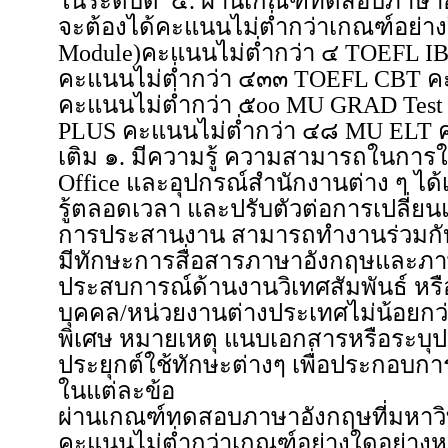
ในระดับดี ๔. ผ่านเกณฑ์ทดสอบภาษาอ
จะต้องได้คะแนนไม่ต่ำกว่าเกณฑ์อย่างใด
Module)คะแนนไม่ต่ำกว่า ๔ TOEFL IB
คะแนนไม่ต่ำกว่า ๔๓๓ TOEFL CBT คะ
คะแนนไม่ต่ำกว่า ๕oo MU GRAD Tes
PLUS คะแนนไม่ต่ำกว่า ๔๘ MU ELT คะ
เติม ๑. มีความรู้ ความสามารถในการใ
Office และอุปกรณ์สำนักงานต่าง ๆ ได้เ
รู้ตลอดเวลา และปรับตัวต่อการเปลี่ยนแ
การประสานงาน สามารถทำงานร่วมกับผู้
มีทักษะการสื่อสารภาษาอังกฤษและภา
ประสบการณ์ด้านงานวิเทศสัมพันธ์ หร
บุคคล/หน่วยงานต่างประเทศไม่น้อยกว่
พิเศษ หมายเหตุ แนบเอกสารหรือระบ
ประยุกต์ใช้ทักษะต่างๆ เพื่อประกอบ
ในแต่ละข้อ
ผ่านเกณฑ์ทดสอบภาษาอังกฤษที่มหาวิ
คะแนนไม่ต่ำกว่าเกณฑ์อย่างใดอย่างหนึ่