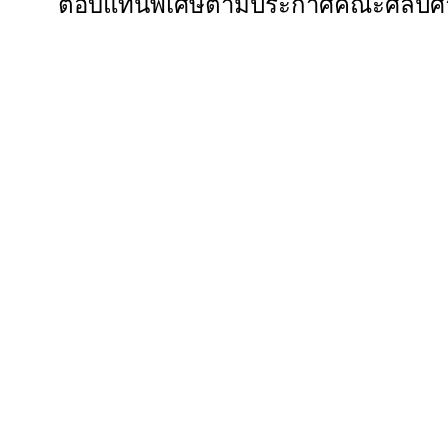
ตอบแทนพิเศษตามประกาศคณะศิลปศ