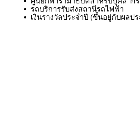
ศูนย์กีฬารามาธิบดีสำหรับบุคลากร
รถบริการรับส่งสถานีรถไฟฟ้า
เงินรางวัลประจำปี (ขึ้นอยู่กับผล