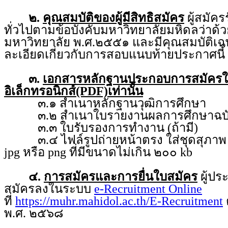
๒.
คุณสมบัติของผู้มีสิทธิสมัคร
ผู้สมัคร
ทั่วไปตามข้อบังคับมหาวิทยาลัยมหิดลว่า
มหาวิทยาลัย พ.ศ.๒๕๕๑ และมีคุณสมบัติเฉ
ละเอียดเกี่ยวกับการสอบแนบท้ายประกาศนี้
๓.
เอกสารหลักฐานประกอบการสมัคร
อิเล็กทรอนิกส์(PDF)เท่านั้น
๓.๑ สำเนาหลักฐานวุฒิการศึกษา
๓.๒ สำเนาใบรายงานผลการศึกษาฉบับ
๓.๓ ใบรับรองการทำงาน (ถ้ามี)
๓.๔ ไฟล์รูปถ่ายหน้าตรง ใส่ชุดสุภาพ ถ่
jpg หรือ png ที่มีขนาดไม่เกิน ๒๐๐ kb
๔.
การสมัครและการยื่นใบสมัคร
ผู้ป
สมัครลงในระบบ
e-Recruitment Online
ที่
https://muhr.mahidol.ac.th/E-Recruitment
พ.ศ. ๒๕๖๘