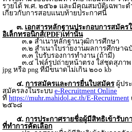
รายได้ พ.ศ. ๒๕๖๑ และมีคุณสมบัติเฉพาะตำ
เกี่ยวกับการสอบแนบท้ายประกาศนี้
๓.
เอกสารหลักฐานประกอบการสมัคร
อิเล็กทรอนิกส์(PDF)เท่านั้น
๓.๑ สำเนาหลักฐานวุฒิการศึกษา
๓.๒ สำเนาใบรายงานผลการศึกษาฉบับ
๓.๓ ใบรับรองการทำงาน (ถ้ามี)
๓.๔ ไฟล์รูปถ่ายหน้าตรง ใส่ชุดสุภาพ ถ่
jpg หรือ png ที่มีขนาดไม่เกิน ๒๐๐ kb
๔.
การสมัครและการยื่นใบสมัคร
ผู้ป
สมัครลงในระบบ
e-Recruitment Online
ที่
https://muhr.mahidol.ac.th/E-Recruitment
ต
๒๕๖๘
๕.
การประกาศรายชื่อผู้มีสิทธิเข้ารับ
ที่ทำการคัดเลือก