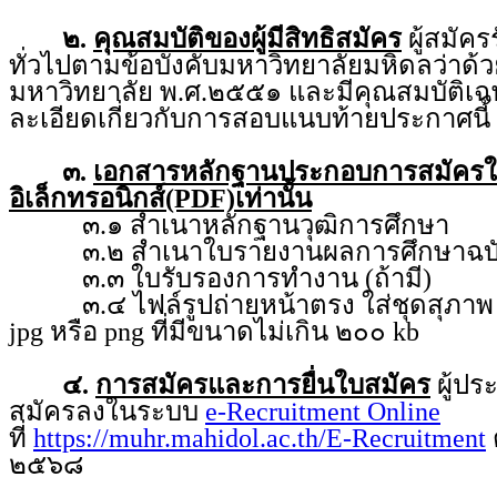
๒.
คุณสมบัติของผู้มีสิทธิสมัคร
ผู้สมัคร
ทั่วไปตามข้อบังคับมหาวิทยาลัยมหิดลว่า
มหาวิทยาลัย พ.ศ.๒๕๕๑ และมีคุณสมบัติเฉ
ละเอียดเกี่ยวกับการสอบแนบท้ายประกาศนี้
๓.
เอกสารหลักฐานประกอบการสมัคร
อิเล็กทรอนิกส์(PDF)เท่านั้น
๓.๑ สำเนาหลักฐานวุฒิการศึกษา
๓.๒ สำเนาใบรายงานผลการศึกษาฉบับ
๓.๓ ใบรับรองการทำงาน (ถ้ามี)
๓.๔ ไฟล์รูปถ่ายหน้าตรง ใส่ชุดสุภาพ ถ่
jpg หรือ png ที่มีขนาดไม่เกิน ๒๐๐ kb
๔.
การสมัครและการยื่นใบสมัคร
ผู้ป
สมัครลงในระบบ
e-Recruitment Online
ที่
https://muhr.mahidol.ac.th/E-Recruitment
ต
๒๕๖๘