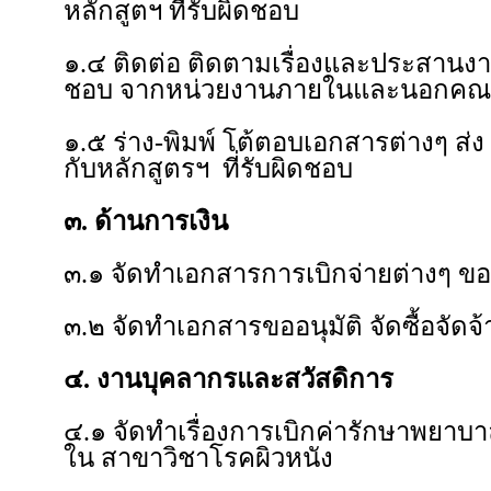
หลักสูตฯ ที่รับผิดชอบ
๑.๔ ติดต่อ ติดตามเรื่องและประสานงาน ท
ชอบ จากหน่วยงานภายในและนอกคณ
๑.๕ ร่าง-พิมพ์ โต้ตอบเอกสารต่างๆ ส่ง e
กับหลักสูตรฯ ที่รับผิดชอบ
๓. ด้านการเงิน
๓.๑ จัดทำเอกสารการเบิกจ่ายต่างๆ ของ
๓.๒ จัดทำเอกสารขออนุมัติ จัดซื้อจัดจ้
๔. งานบุคลากรและสวัสดิการ
๔.๑ จัดทำเรื่องการเบิกค่ารักษาพยาบา
ใน สาขาวิชาโรคผิวหนัง