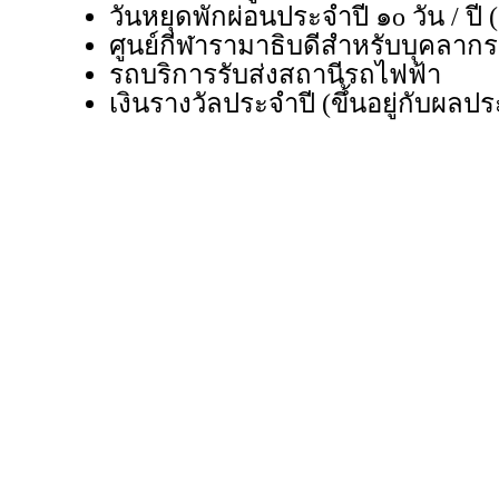
วันหยุดพักผ่อนประจำปี ๑o วัน / ปี
ศูนย์กีฬารามาธิบดีสำหรับบุคลากร
รถบริการรับส่งสถานีรถไฟฟ้า
เงินรางวัลประจำปี (ขึ้นอยู่กับผล