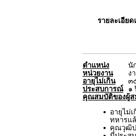
รายละเอีย
ตำแหน่ง
นั
หน่วยงาน
งา
อายุไม่เกิน
๓๕
ประสบการณ์
๑ 
คุณสมบัติของผู้ส
อายุไม่เ
ทหารแล้
คุณวุฒิป
มีประสบ