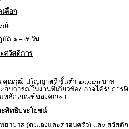
ดเลือก
ษณ์
บัติ ๑ – ๕ วัน
ละสวัสดิการ
น คุณวุฒิ ปริญญาตรี ขั้นต่ำ ๒o,o๙o บาท
ะสบการณ์ในงานที่เกี่ยวข้อง อาจได้รับการพิ
ามหลักเกณฑ์ของคณะฯ
ละสิทธิประโยชน์
าพยาบาล (ตนเองและครอบครัว) และ สวัสดิกา