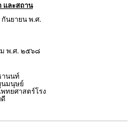
วลา และสถาน
 กันยายน พ.ศ.
ม พ.ศ. ๒๕๖๘
ธานนท์
ุนมนุษย์
ะแพทยศาสตร์โรง
ดี