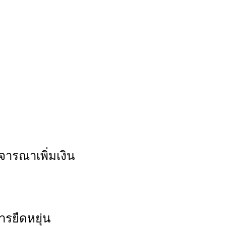
จารณาเพิ่มเงิน
รยืดหยุ่น