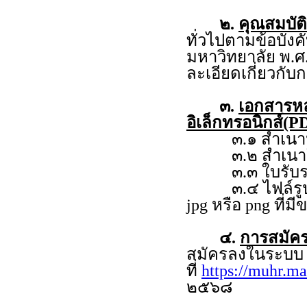
๒.
คุณสมบัติ
ทั่วไปตามข้อบัง
มหาวิทยาลัย พ.ศ
ละเอียดเกี่ยวกั
๓.
เอกสารห
อิเล็กทรอนิกส์(PD
๓.๑ สำเนาหลั
๓.๒ สำเนาใบร
๓.๓ ใบรับรอง
๓.๔ ไฟล์รูปถ่าย
jpg หรือ png ที่ม
๔.
การสมัคร
สมัครลงในระบ
ที่
https://muhr.ma
๒๕๖๘