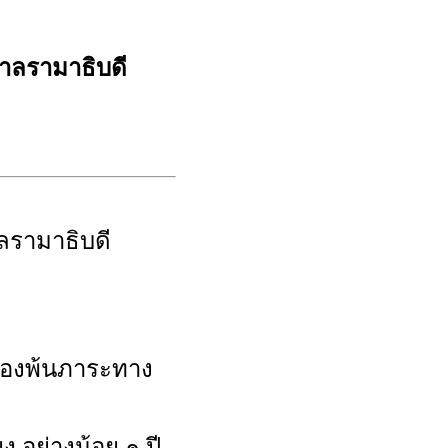
ลรามาธิบดี
รามาธิบดี
ยต้องพ้นภาระทาง
 อย่างน้อย ๑ ปี