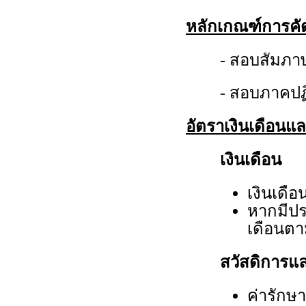
หลักเกณฑ์การคั
- สอบสัมภา
- สอบภาคปฏิ
อัตราเงินเดือนแ
เงินเดือน
เงินเดือ
หากมีปร
เดือนต
สวัสดิการแ
ค่ารักษ