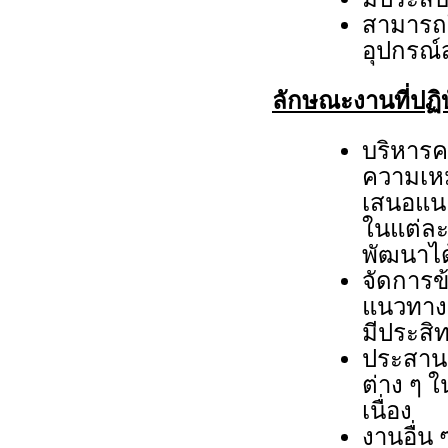
สามารถใ
อุปกรณ์ส
ลักษณะงานที่ปฏิบ
บริหารค
ความเห
เสนอแนะ
ในแต่ล
พัฒนาได
จัดการข
แนวทางแ
มีประสิ
ประสาน
ต่าง ๆ 
เนื่อง
งานอื่น