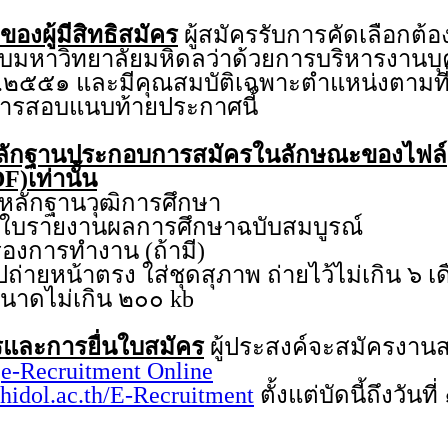
ของผู้มีสิทธิสมัคร
ผู้สมัครรับการคัดเลือกต้อ
คับมหาวิทยาลัยมหิดลว่าด้วยการบริหารงาน
.๒๕๕๑ และมีคุณสมบัติเฉพาะตำแหน่งตามที่
บการสอบแนบท้ายประกาศนี้
ลักฐานประกอบการสมัครในลักษณะของไฟล์
F)เท่านั้น
กฐานวุฒิการศึกษา
ายงานผลการศึกษาฉบับสมบูรณ์
การทำงาน (ถ้ามี)
หน้าตรง ใส่ชุดสุภาพ ถ่ายไว้ไม่เกิน ๖ เ
ีขนาดไม่เกิน ๒๐๐ kb
และการยื่นใบสมัคร
ผู้ประสงค์จะสมัครงา
บ
e-Recruitment Online
hidol.ac.th/E-Recruitment
ตั้งแต่บัดนี้ถึงวันท