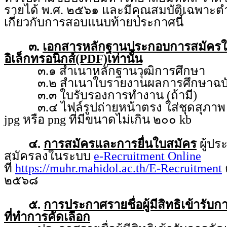
รายได้ พ.ศ. ๒๕๖๑ และมีคุณสมบัติเฉพาะตำ
เกี่ยวกับการสอบแนบท้ายประกาศนี้
๓.
เอกสารหลักฐานประกอบการสมัคร
อิเล็กทรอนิกส์(PDF)เท่านั้น
๓.๑ สำเนาหลักฐานวุฒิการศึกษา
๓.๒ สำเนาใบรายงานผลการศึกษาฉบับ
๓.๓ ใบรับรองการทำงาน (ถ้ามี)
๓.๔ ไฟล์รูปถ่ายหน้าตรง ใส่ชุดสุภาพ ถ่
jpg หรือ png ที่มีขนาดไม่เกิน ๒๐๐ kb
๔.
การสมัครและการยื่นใบสมัคร
ผู้ป
สมัครลงในระบบ
e-Recruitment Online
ที่
https://muhr.mahidol.ac.th/E-Recruitment
ต
๒๕๖๘
๕.
การประกาศรายชื่อผู้มีสิทธิเข้ารับ
ที่ทำการคัดเลือก