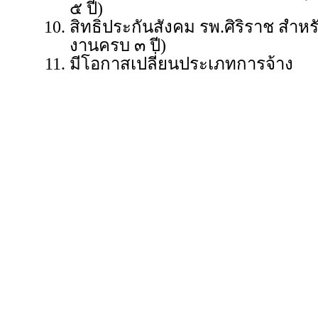
๕ ปี)
สิทธิประกันสังคม รพ.ศิริราช สำหร
งานครบ ๓ ปี)
มีโอกาสเปลี่ยนประเภทการจ้าง