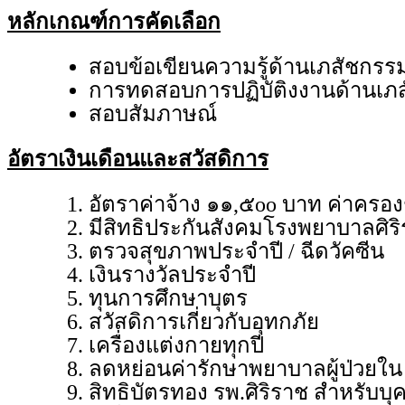
หลักเกณฑ์การคัดเลือก
สอบข้อเขียนความรู้ด้านเภสัชกรร
การทดสอบการปฏิบัติงงานด้านเภสั
สอบสัมภาษณ์
อัตราเงินเดือนและสวัสดิการ
อัตราค่าจ้าง ๑๑,๕oo บาท ค่าครอง
มีสิทธิประกันสังคมโรงพยาบาลศิร
ตรวจสุขภาพประจำปี / ฉีดวัคซีน
เงินรางวัลประจำปี
ทุนการศึกษาบุตร
สวัสดิการเกี่ยวกับอุทกภัย
เครื่องแต่งกายทุกปี
ลดหย่อนค่ารักษาพยาบาลผู้ป่วยใน
สิทธิบัตรทอง รพ.ศิริราช สำหรับบุ