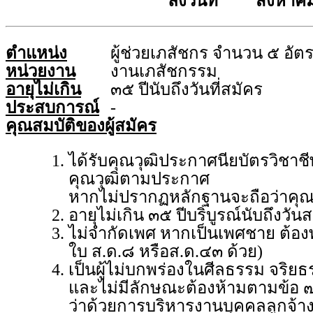
ลงวันที่ สิงหาคม
ตำแหน่ง
ผู้ช่วยเภสัชกร จำนวน ๕ อัต
หน่วยงาน
งานเภสัชกรรม
อายุไม่เกิน
๓๕ ปีนับถึงวันที่สมัคร
ประสบการณ์
-
คุณสมบัติของผู้สมัคร
ได้รับคุณวุฒิประกาศนียบัตรวิชาช
คุณวุฒิตามประกาศ
หากไม่ปรากฏหลักฐานจะถือว่าคุณ
อายุไม่เกิน ๓๕ ปีบริบูรณ์นับถึงวัน
ไม่จำกัดเพศ หากเป็นเพศชาย ต้อ
ใบ ส.ด.๘ หรือส.ด.๔๓ ด้วย)
เป็นผู้ไม่บกพร่องในศีลธรรม จริย
และไม่มีลักษณะต้องห้ามตามข้อ ๗
ว่าด้วยการบริหารงานบุคคลลูกจ้า