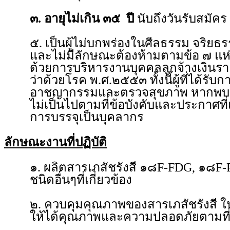
๓. อายุไม่เกิน ๓๕ ปี
นับถึงวันรับสมั
๕. เป็นผู้ไม่บกพร่องในศีลธรรม จริย
และไม่มีลักษณะต้องห้ามตามข้อ ๗ แห่
ด้วยการบริหารงานบุคคลลูกจ้างเงินร
ว่าด้วยโรค พ.ศ.๒๕๕๓ ทั้งนี้ผู้ที่ได้ร
อาชญากรรมและตรวจสุขภาพ หากพบว่าผู้
ไม่เป็นไปตามที่ข้อบังคับและประกาศที
การบรรจุเป็นบุคลากร
ลักษณะงานที่ปฏิบัติ
๑. ผลิตสารเภสัชรังสี ๑๘F-FDG, ๑๘F
ชนิดอื่นๆที่เกี่ยวข้อง
๒. ควบคุมคุณภาพของสารเภสัชรังสี ใน
ให้ได้คุณภาพและความปลอดภัยตามที่