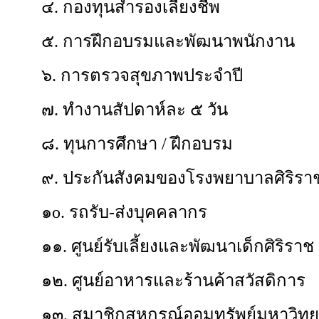
๔. กองทุนสำรองเลี้ยงชีพ
๕. การฝึกอบรมและพัฒนาพนักงาน
๖. การตรวจสุขภาพประจำปี
๗. ทำงานสัปดาห์ละ ๕ วัน
๘. ทุนการศึกษา / ฝึกอบรม
๙. ประกันสังคมของโรงพยาบาลศิริรา
๑o. รถรับ-ส่งบุคคลากร
๑๑. ศูนย์รับเลี้ยงและพัฒนาเด็กศิริราช
๑๒. ศูนย์อาหารและร้านค้าสวัสดิการ
๑๓. สมาชิกสหกรณ์ออมทรัพย์มหาวิทย