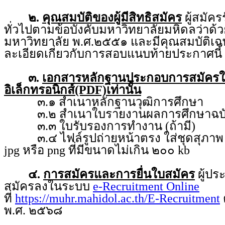
๒.
คุณสมบัติของผู้มีสิทธิสมัคร
ผู้สมัคร
ทั่วไปตามข้อบังคับมหาวิทยาลัยมหิดลว่า
มหาวิทยาลัย พ.ศ.๒๕๕๑ และมีคุณสมบัติเฉ
ละเอียดเกี่ยวกับการสอบแนบท้ายประกาศนี้
๓.
เอกสารหลักฐานประกอบการสมัคร
อิเล็กทรอนิกส์(PDF)เท่านั้น
๓.๑ สำเนาหลักฐานวุฒิการศึกษา
๓.๒ สำเนาใบรายงานผลการศึกษาฉบับ
๓.๓ ใบรับรองการทำงาน (ถ้ามี)
๓.๔ ไฟล์รูปถ่ายหน้าตรง ใส่ชุดสุภาพ ถ่
jpg หรือ png ที่มีขนาดไม่เกิน ๒๐๐ kb
๔.
การสมัครและการยื่นใบสมัคร
ผู้ป
สมัครลงในระบบ
e-Recruitment Online
ที่
https://muhr.mahidol.ac.th/E-Recruitment
ต
พ.ศ. ๒๕๖๘