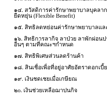
๑๔. สวัสดิการค่ารักษาพยาบาลบุคลา
ยืดหยุ่น (Flexible Benefit)
๑๕. สิทธิลดหย่อนค่ารักษาพยาบาลและส
๑๖. สิทธิการลากิจ ลาป่วย ลาพักผ่อนป
อื่นๆ ตามที่คณะฯกำหนด
๑๗. สิทธิพิเศษส่วนลดร้านค้า
๑๘. สินเชื่อเพื่อที่อยู่อาศัยอัตราดอกเบี้
๑๙. เงินชดเชยเมื่อเกษียณ
๒o. เงินช่วยเหลือฌาปนกิจ