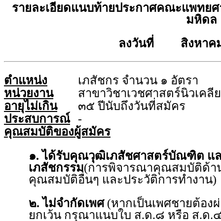
รายละเอียดแนบท้ายประกาศคณะแพทยศาส
มหิดล
ลงวันที่ สิงหาคม
ตำแหน่ง
เภสัชกร จำนวน ๑ อัตรา
หน่วยงาน
สาขาวิชาเวชศาสตร์นิวเคลียร
อายุไม่เกิน
๓๕ ปีนับถึงวันที่สมัคร
ประสบการณ์
-
คุณสมบัติของผู้สมัคร
๑. ได้รับคุณวุฒิเภสัชศาสตร์บัณฑิต แ
เภสัชกรรม
(การพิจารณาคุณสมบัติด้า
คุณสมบัติอื่นๆ และประวัติการทำงาน)
๒. ไม่จำกัดเพศ
(หากเป็นเพศชายต้องผ
ยกเว้น กรุณาแนบใบ ส.ด.๘ หรือ ส.ด.๔