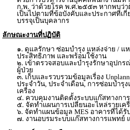
ก.พ. ว่าด้วยโรค พ.ศ.๒๕๕๓ หากพบว่าผู้
เป็นไปตามที่ข้อบังคับและประกาศที่เ
บรรจุเป็นบุคลากร
ลักษณะงานที่ปฏิบัติ
๑. ดูแลรักษา ซ่อมบำรุง แหล่งจ่าย / แ
ประสิทธิภาพ และพร้อมใช้งาน
๒. เข้าตรวจสอบและบำรุงรักษาอุปก
ผู้ป่วย
๓. เก็บและรวบรวมข้อมูลเรื่อง Unplan
ประจำวัน, ประจำเดือน, การซ่อมบำรุงแ
เครื่อง
๔. ควบคุมงานติดตั้งระบบแก๊สทางกา
๕. จัดทำแผนการเปลี่ยนอะไหล่รายเครื
๖. จัดทำแผนข้อมูล MES อาคารที่ได้ร
๗. งานอบรมระบบแก๊สทางการแพทย์ แล