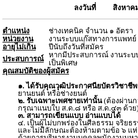
ลงวันที่ สิงหาคม
ตำแหน่ง
ช่างเทคนิค จำนวน ๑ อัตรา
หน่วยงาน
งานระบบแก๊สทางการแพทย์
อายุไม่เกิน
ปีนับถึงวันที่สมัคร
หากมีประสบการณ์ งานระบบ
ประสบการณ์
เป็นพิเศษ
คุณสมบัติของผู้สมัคร
๑. ได้รับคุณวุฒิประกาศนียบัตรวิชาชีพช
ยานยนต์ หรือช่างยนต์
๒. รับเฉพาะเพศชายเท่านั้น
(ต้องผ่าน
กรุณาแนบใบ ส.ด.๘ หรือ ส.ด.๔๓ ด้วย
๓. สามารถเขียนแบบ อ่านแบบได้
๔. เป็นผู้ไม่บกพร่องในศีลธรรม จริย
และไม่มีลักษณะต้องห้ามตามข้อ ๖ แห่ง
ด้วยการบริหารงานบุคคลพนักงานมหา