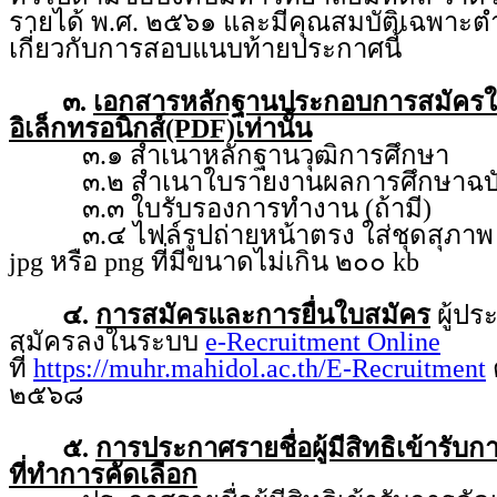
รายได้ พ.ศ. ๒๕๖๑ และมีคุณสมบัติเฉพาะตำ
เกี่ยวกับการสอบแนบท้ายประกาศนี้
๓.
เอกสารหลักฐานประกอบการสมัคร
อิเล็กทรอนิกส์(PDF)เท่านั้น
๓.๑ สำเนาหลักฐานวุฒิการศึกษา
๓.๒ สำเนาใบรายงานผลการศึกษาฉบับ
๓.๓ ใบรับรองการทำงาน (ถ้ามี)
๓.๔ ไฟล์รูปถ่ายหน้าตรง ใส่ชุดสุภาพ ถ่
jpg หรือ png ที่มีขนาดไม่เกิน ๒๐๐ kb
๔.
การสมัครและการยื่นใบสมัคร
ผู้ป
สมัครลงในระบบ
e-Recruitment Online
ที่
https://muhr.mahidol.ac.th/E-Recruitment
ต
๒๕๖๘
๕.
การประกาศรายชื่อผู้มีสิทธิเข้ารับ
ที่ทำการคัดเลือก