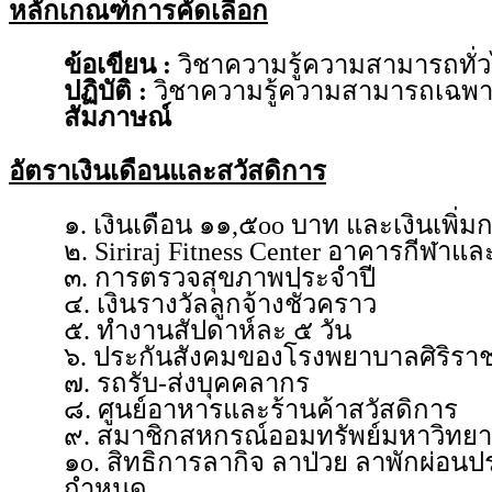
หลักเกณฑ์การคัดเลือก
ข้อเขียน :
วิชาความรู้ความสามารถทั่
ปฏิบัติ :
วิชาความรู้ความสามารถเฉพ
สัมภาษณ์
อัตราเงินเดือนและสวัสดิการ
๑. เงินเดือน ๑๑,๕oo บาท และเงินเพิ่
๒. Siriraj Fitness Center อาคารกีฬา
๓. การตรวจสุขภาพประจำปี
๔. เงินรางวัลลูกจ้างชั่วคราว
๕. ทำงานสัปดาห์ละ ๕ วัน
๖. ประกันสังคมของโรงพยาบาลศิริรา
๗. รถรับ-ส่งบุคคลากร
๘. ศูนย์อาหารและร้านค้าสวัสดิการ
๙. สมาชิกสหกรณ์ออมทรัพย์มหาวิทยา
๑o. สิทธิการลากิจ ลาป่วย ลาพักผ่อนป
กำหนด