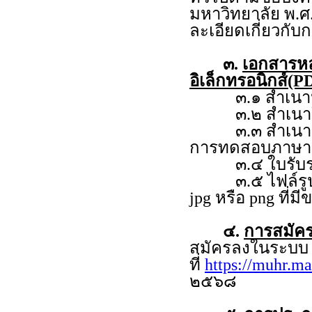
มหาวิทยาลัย พ.ศ
ละเอียดเกี่ยวกั
๓.
เอกสารห
อิเล็กทรอนิกส์(PD
๓.๑ สำเนาหลั
๓.๒ สำเนาใบร
๓.๓ สำเนาคะแ
การทดสอบภาษาอั
๓.๔ ใบรับรอง
๓.๕ ไฟล์รูปถ่าย
jpg หรือ png ที่ม
๔.
การสมัคร
สมัครลงในระบ
ที่
https://muhr.ma
๒๕๖๘