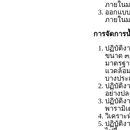
ภายในมห
ออกแบบร
ภายในมห
การจัดการน้
ปฏิบัติ
ขนาด ๓,
มาตรฐา
แวดล้อม
บางประ
ปฏิบัติ
อย่างปล
ปฏิบัติ
พารามิเ
วิเคราะ
ปฏิบัติ