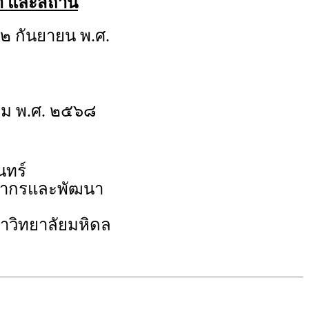
วลา และสถาน
๒ กันยายน พ.ศ.
ม พ.ศ. ๒๕๖๘
นทร์
คลากรและพัฒนา
หาวิทยาลัยมหิดล