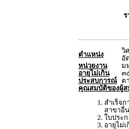
ร
วิ
ตำแหน่ง
อั
หน่วยงาน
มห
อายุไม่เกิน
๓๕
ประสบการณ์
ต
คุณสมบัติของผู้ส
สำเร็จก
สาขาอื่นๆ
ใบประก
อายุไม่เ