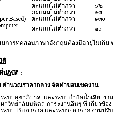
คะแนนไม่ต่ำกว่า
๔๒
คะแนนไม่ต่ำกว่า
๑๔
er Based)
คะแนนไม่ต่ำกว่า
๑๓o
mputer
คะแนนไม่ต่ำกว่า
๒o
การทดสอบภาษาอังกฤษต้องมีอายุไม่เกิน ๒ ปี
*
ัติ
ปฏิบัติ :
 คำนวณราคากลาง จัดทำขอบเขตงาน
ะบบสุขาภิบาล และระบบบำบัดน้ำเสีย งาน
าวิทยาลัยมหิดล ภาระงานอื่นๆ ที่ เกี่ยวข้อง
ระบบปรับอากาศ และระบายอากาศ งานปรับ