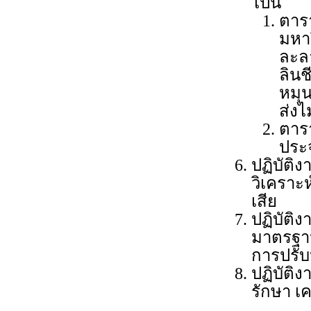
ไปนี้
ตารา
มหาว
ละล
ลินช
หมุ
ส่งไ
ตารา
ประจ
ปฏิบัติง
วิเคราะ
เสีย
ปฏิบัติ
มาตรฐาน
การปรับ
ปฏิบัติ
รักษา เค