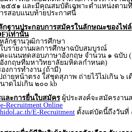
.๒๕๕๑ และมีคุณสมบัติเฉพาะตำแหน่งตามที่
บการสอบแนบท้ายประกาศนี้
ลักฐานประกอบการสมัครในลักษณะของไฟล์
F)เท่านั้น
กฐานวุฒิการศึกษา
ายงานผลการศึกษาฉบับสมบูรณ์
นนทดสอบภาษาอังกฤษ จำนวน ๑ ฉบับ (ต
งกฤษที่มหาวิทยาลัยมหิดลกำหนด)
การทำงาน (ถ้ามี)
หน้าตรง ใส่ชุดสุภาพ ถ่ายไว้ไม่เกิน ๖ เ
ีขนาดไม่เกิน ๒๐๐ kb
และการยื่นใบสมัคร
ผู้ประสงค์จะสมัครงา
บ
e-Recruitment Online
hidol.ac.th/E-Recruitment
ตั้งแต่บัดนี้ถึงวันท