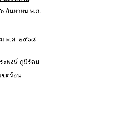
๖ กันยายน พ.ศ.
ม พ.ศ. ๒๕๖๘
ะพงษ์ ภูมิรัตน
เขตร้อน