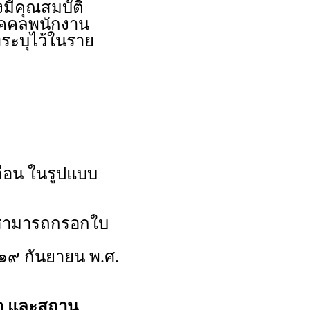
งมีคุณสมบัติ
บุคคลพนักงาน
ระบุไว้ในราย
ดือน ในรูปแบบ
นสามารถกรอกใบ
ี่ ๑๙ กันยายน พ.ศ.
วลา และสถาน