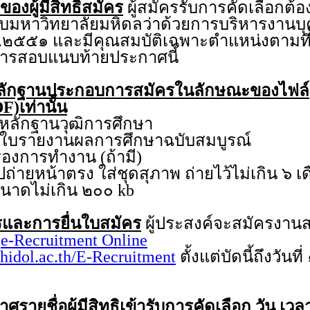
ของผู้มีสิทธิสมัคร
ผู้สมัครรับการคัดเลือกต้อ
คับมหาวิทยาลัยมหิดลว่าด้วยการบริหารงาน
.๒๕๕๑ และมีคุณสมบัติเฉพาะตำแหน่งตามที่
บการสอบแนบท้ายประกาศนี้
ลักฐานประกอบการสมัครในลักษณะของไฟล์
F)เท่านั้น
กฐานวุฒิการศึกษา
ายงานผลการศึกษาฉบับสมบูรณ์
การทำงาน (ถ้ามี)
หน้าตรง ใส่ชุดสุภาพ ถ่ายไว้ไม่เกิน ๖ เ
ีขนาดไม่เกิน ๒๐๐ kb
และการยื่นใบสมัคร
ผู้ประสงค์จะสมัครงา
บ
e-Recruitment Online
hidol.ac.th/E-Recruitment
ตั้งแต่บัดนี้ถึงวันท
รายชื่อผู้มีสิทธิเข้ารับการคัดเลือก วัน เ