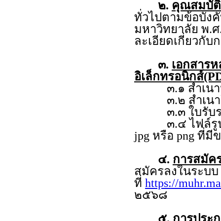
๒.
คุณสมบัติ
ทั่วไปตามข้อบัง
มหาวิทยาลัย พ.ศ
ละเอียดเกี่ยวกั
๓.
เอกสารห
อิเล็กทรอนิกส์(PD
๓.๑ สำเนาหลั
๓.๒ สำเนาใบร
๓.๓ ใบรับรอง
๓.๔ ไฟล์รูปถ่าย
jpg หรือ png ที่ม
๔.
การสมัคร
สมัครลงในระบ
ที่
https://muhr.ma
๒๕๖๘
๕.
การประกาศ