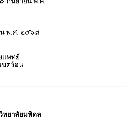
๙ กันยายน พ.ศ.
น พ.ศ. ๒๕๖๘
ยแพทย์
เขตร้อน
ิทยาลัยมหิดล