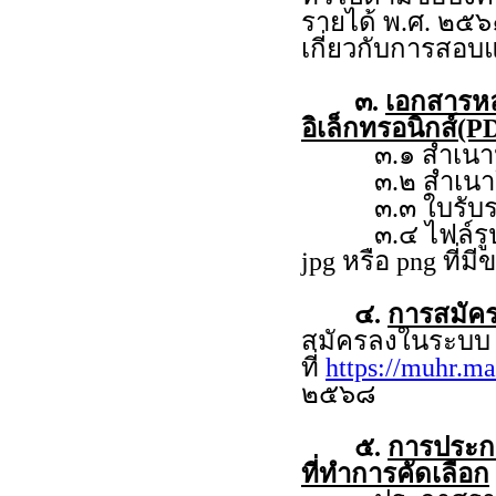
รายได้ พ.ศ. ๒๕๖
เกี่ยวกับการสอบ
๓.
เอกสารห
อิเล็กทรอนิกส์(PD
๓.๑ สำเนาหลั
๓.๒ สำเนาใบร
๓.๓ ใบรับรอง
๓.๔ ไฟล์รูปถ่าย
jpg หรือ png ที่ม
๔.
การสมัคร
สมัครลงในระบ
ที่
https://muhr.ma
๒๕๖๘
๕.
การประกาศ
ที่ทำการคัดเลือก