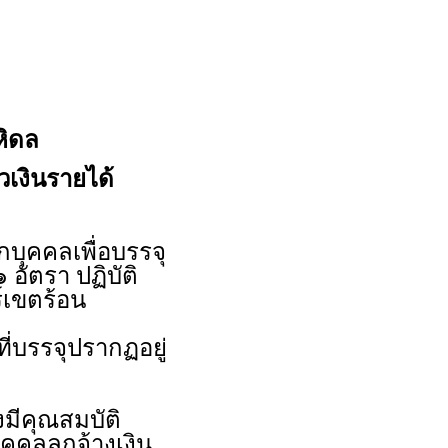
หิดล
าวเงินรายได้
ุคคลเพื่อบรรจุ
 อัตรา ปฏิบัติ
์เขตร้อน
ี่บรรจุปรากฏอยู่
งมีคุณสมบัติ
คคลลูกจ้างเงิน