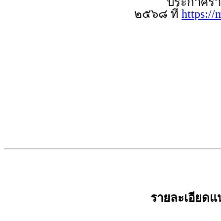
ประกาศรายชื่อผู
๒๕๖๘ ที่
https:/
รายละเอียดแ