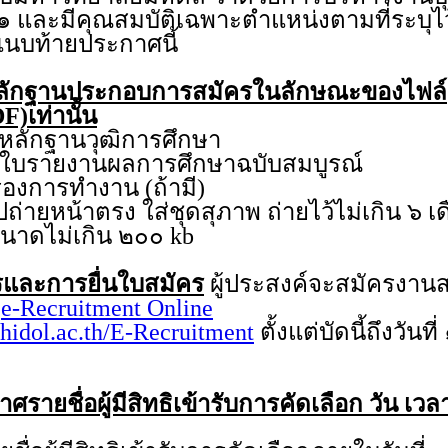
๑ และมีคุณสมบัติเฉพาะตำแหน่งตามที่ระบุไ
แนบท้ายประกาศนี้
ลักฐานประกอบการสมัครในลักษณะของไฟล์
F)เท่านั้น
กฐานวุฒิการศึกษา
ายงานผลการศึกษาฉบับสมบูรณ์
การทำงาน (ถ้ามี)
หน้าตรง ใส่ชุดสุภาพ ถ่ายไว้ไม่เกิน ๖ เ
ีขนาดไม่เกิน ๒๐๐ kb
และการยื่นใบสมัคร
ผู้ประสงค์จะสมัครงา
บ
e-Recruitment Online
hidol.ac.th/E-Recruitment
ตั้งแต่บัดนี้ถึงวันท
รายชื่อผู้มีสิทธิเข้ารับการคัดเลือก วัน เ