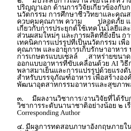
๒. มีประสบการณ์งานวิจัยในระหว่าง
ปริญญาเอก ด้านการวิจัยเกี่ยวข้องก
นวัตกรรม การศึกษาชีววิทยาและคุณส
ควบคุมคุณภาพ ความ ปลอดภัย แล
เกี่ยวกับการประยุกต์ใช้เทคโนโลยีและว
ส่วนผสมใหม่ๆ และการผลิตที่ยั่งยืน การ
เทคนิคการแปรรูปที่เป็นนวัตกรรม 
คุณภาพ และอายุการเก็บรักษาอาหาร 
การเกษตรแบบเซลล์ สาหร่ายขนาดเ
ออกแบบอาหารที่ขับเคลื่อนด้วย AI 
พลาสมาเย็นและการแปรรูปด้วยแรงดัน
สำหรับบรรจุภัณฑ์อาหาร เพื่อสร้าง
พัฒนาอุตสาหกรรมอาหารและสุขภาพอย่
๓. มีผลงานวิชาการ/งานวิจัยที่ได้รั
วิชาการระดับนานาชาติอย่างน้อย ๒ เร
Corresponding Author
๔. มีผลการทดสอบภาษาอังกฤษภายในระย