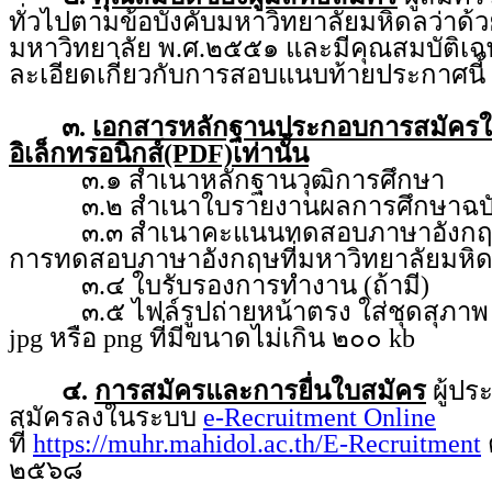
ทั่วไปตามข้อบังคับมหาวิทยาลัยมหิดลว่า
มหาวิทยาลัย พ.ศ.๒๕๕๑ และมีคุณสมบัติเฉ
ละเอียดเกี่ยวกับการสอบแนบท้ายประกาศนี้
๓.
เอกสารหลักฐานประกอบการสมัคร
อิเล็กทรอนิกส์(PDF)เท่านั้น
๓.๑ สำเนาหลักฐานวุฒิการศึกษา
๓.๒ สำเนาใบรายงานผลการศึกษาฉบับ
๓.๓ สำเนาคะแนนทดสอบภาษาอังกฤษ จ
การทดสอบภาษาอังกฤษที่มหาวิทยาลัยมหิ
๓.๔ ใบรับรองการทำงาน (ถ้ามี)
๓.๕ ไฟล์รูปถ่ายหน้าตรง ใส่ชุดสุภาพ ถ่
jpg หรือ png ที่มีขนาดไม่เกิน ๒๐๐ kb
๔.
การสมัครและการยื่นใบสมัคร
ผู้ป
สมัครลงในระบบ
e-Recruitment Online
ที่
https://muhr.mahidol.ac.th/E-Recruitment
ต
๒๕๖๘