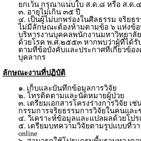
ยกเว้น กรุณาแนบใบ ส.ด.๘ หรือ ส.ด.๔
๓. อายุไม่เกิน ๓๕ ปี
๔. เป็นผู้ไม่บกพร่องในศีลธรรม จริยธ
ไม่มีลักษณะต้องห้ามตามข้อ ๖ แห่งข้
บริหารงานบุคคลพนักงานมหาวิทยาลัย
ด้วยโรค พ.ศ.๒๕๕๓ หากพบว่าผู้ที่ได้รั
ตามที่ข้อบังคับและประกาศที่เกี่ยวข
บุคลากร
ลักษณะงานที่ปฏิบัติ
๑. เก็บและบันทึกข้อมูลการวิจัย
๒. โทรติดตามและนัดหมายผู้ป่วย
๓. เตรียมเอกสารโครงร่างการวิจัย เ
กรรมการจริยธรรมการวิจัยในคนและขอ
๔. วิเคราะห์ข้อมูลและแปลผลด้วยโปร
๕. เตรียมบทความวิจัยตามรูปแบบที่วาร
online