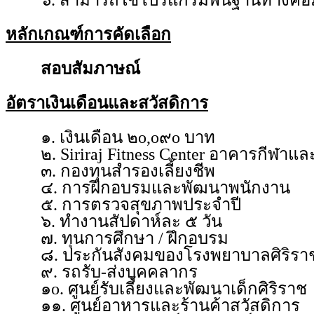
๖. สามารถใช้โปรแกรมพื้นฐานทางคอมพิ
หลักเกณฑ์การคัดเลือก
สอบสัมภาษณ์
อัตราเงินเดือนและสวัสดิการ
๑. เงินเดือน ๒o,o๙o บาท
๒. Siriraj Fitness Center อาคารกีฬา
๓. กองทุนสำรองเลี้ยงชีพ
๔. การฝึกอบรมและพัฒนาพนักงาน
๕. การตรวจสุขภาพประจำปี
๖. ทำงานสัปดาห์ละ ๕ วัน
๗. ทุนการศึกษา / ฝึกอบรม
๘. ประกันสังคมของโรงพยาบาลศิริรา
๙. รถรับ-ส่งบุคคลากร
๑o. ศูนย์รับเลี้ยงและพัฒนาเด็กศิริราช
๑๑. ศูนย์อาหารและร้านค้าสวัสดิการ