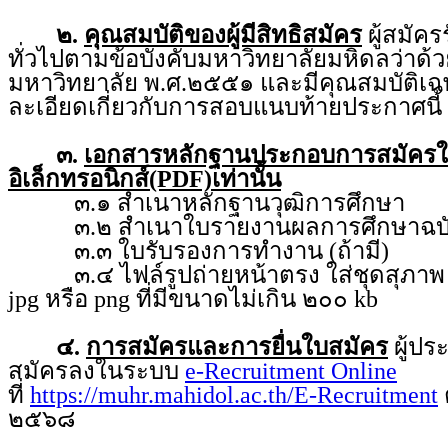
๒.
คุณสมบัติของผู้มีสิทธิสมัคร
ผู้สมัคร
ทั่วไปตามข้อบังคับมหาวิทยาลัยมหิดลว่า
มหาวิทยาลัย พ.ศ.๒๕๕๑ และมีคุณสมบัติเฉ
ละเอียดเกี่ยวกับการสอบแนบท้ายประกาศนี้
๓.
เอกสารหลักฐานประกอบการสมัคร
อิเล็กทรอนิกส์(PDF)เท่านั้น
๓.๑ สำเนาหลักฐานวุฒิการศึกษา
๓.๒ สำเนาใบรายงานผลการศึกษาฉบับ
๓.๓ ใบรับรองการทำงาน (ถ้ามี)
๓.๔ ไฟล์รูปถ่ายหน้าตรง ใส่ชุดสุภาพ ถ่
jpg หรือ png ที่มีขนาดไม่เกิน ๒๐๐ kb
๔.
การสมัครและการยื่นใบสมัคร
ผู้ป
สมัครลงในระบบ
e-Recruitment Online
ที่
https://muhr.mahidol.ac.th/E-Recruitment
ต
๒๕๖๘