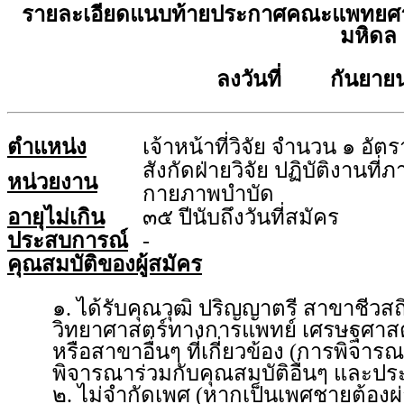
รายละเอียดแนบท้ายประกาศคณะแพทยศาส
มหิดล
ลงวันที่ กันยายน
ตำแหน่ง
เจ้าหน้าที่วิจัย จำนวน ๑ อัตร
สังกัดฝ่ายวิจัย ปฏิบัติงานที
หน่วยงาน
กายภาพบำบัด
อายุไม่เกิน
๓๕ ปีนับถึงวันที่สมัคร
ประสบการณ์
-
คุณสมบัติของผู้สมัคร
๑. ได้รับคุณวุฒิ ปริญญาตรี สาขาชีวส
วิทยาศาสตร์ทางการแพทย์ เศรษฐศาสตร
หรือสาขาอื่นๆ ที่เกี่ยวข้อง (การพิจา
พิจารณาร่วมกับคุณสมบัติอื่นๆ และปร
๒. ไม่จำกัดเพศ (หากเป็นเพศชายต้อง