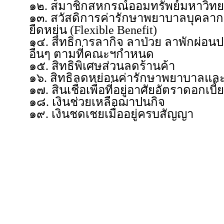
๑๒. สมาชิกสหกรณ์ออมทรัพย์มหาวิทย
๑๓. สวัสดิการค่ารักษาพยาบาลบุคลา
ยืดหยุ่น (Flexible Benefit)
๑๔. สิทธิการลากิจ ลาป่วย ลาพักผ่อนป
อื่นๆ ตามที่คณะฯกำหนด
๑๕. สิทธิพิเศษส่วนลดร้านค้า
๑๖. สิทธิลดหย่อนค่ารักษาพยาบาลและส
๑๗. สินเชื่อเพื่อที่อยู่อาศัยอัตราดอกเบี้
๑๘. เงินช่วยเหลือฌาปนกิจ
๑๙. เงินชดเชยเมื่ออยู่ครบสัญญา