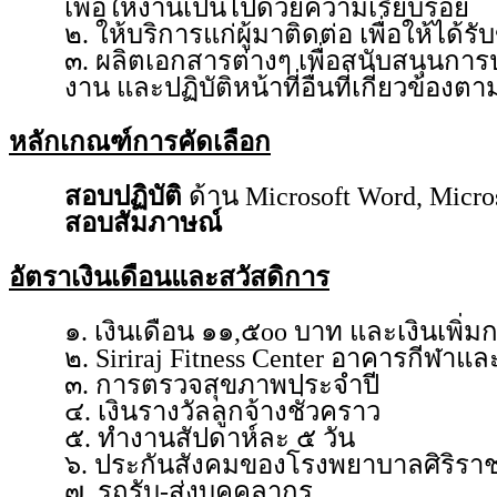
เพื่อให้งานเป็นไปด้วยความเรียบร้อย
๒. ให้บริการแก่ผู้มาติดต่อ เพื่อให้ได้
๓. ผลิตเอกสารต่างๆ เพื่อสนับสนุนกา
งาน และปฏิบัติหน้าที่อื่นที่เกี่ยวข้อง
หลักเกณฑ์การคัดเลือก
สอบปฏิบัติ
ด้าน Microsoft Word, Micro
สอบสัมภาษณ์
อัตราเงินเดือนและสวัสดิการ
๑. เงินเดือน ๑๑,๕oo บาท และเงินเพิ
๒. Siriraj Fitness Center อาคารกีฬา
๓. การตรวจสุขภาพประจำปี
๔. เงินรางวัลลูกจ้างชั่วคราว
๕. ทำงานสัปดาห์ละ ๕ วัน
๖. ประกันสังคมของโรงพยาบาลศิริรา
๗. รถรับ-ส่งบุคคลากร