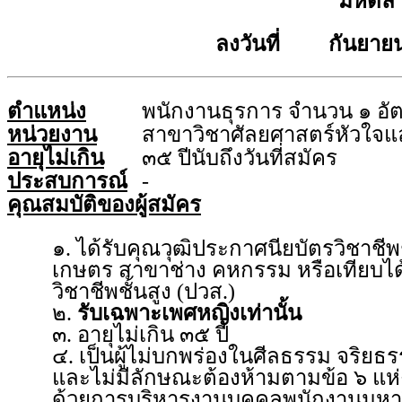
มหิดล
ลงวันที่ กันยายน
ตำแหน่ง
พนักงานธุรการ จำนวน ๑ อั
หน่วยงาน
สาขาวิชาศัลยศาสตร์หัวใจ
อายุไม่เกิน
๓๕ ปีนับถึงวันที่สมัคร
ประสบการณ์
-
คุณสมบัติของผู้สมัคร
๑. ได้รับคุณวุฒิประกาศนียบัตรวิชาชีพ
เกษตร สาขาช่าง คหกรรม หรือเทียบได้
วิชาชีพชั้นสูง (ปวส.)
๒.
รับเฉพาะเพศหญิงเท่านั้น
๓. อายุไม่เกิน ๓๕ ปี
๔. เป็นผู้ไม่บกพร่องในศีลธรรม จริย
และไม่มีลักษณะต้องห้ามตามข้อ ๖ แห่ง
ด้วยการบริหารงานบุคคลพนักงานมหา