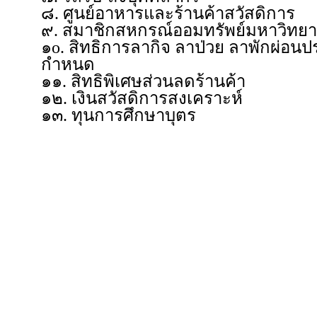
๘. ศูนย์อาหารและร้านค้าสวัสดิการ
๙. สมาชิกสหกรณ์ออมทรัพย์มหาวิทยา
๑o. สิทธิการลากิจ ลาป่วย ลาพักผ่อนป
กำหนด
๑๑. สิทธิพิเศษส่วนลดร้านค้า
๑๒. เงินสวัสดิการสงเคราะห์
๑๓. ทุนการศึกษาบุตร