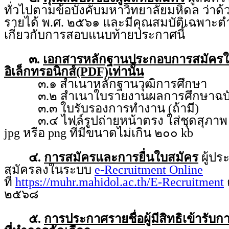
ทั่วไปตามข้อบังคับมหาวิทยาลัยมหิดล ว่าด
รายได้ พ.ศ. ๒๕๖๑ และมีคุณสมบัติเฉพาะตำ
เกี่ยวกับการสอบแนบท้ายประกาศนี้
๓.
เอกสารหลักฐานประกอบการสมัคร
อิเล็กทรอนิกส์(PDF)เท่านั้น
๓.๑ สำเนาหลักฐานวุฒิการศึกษา
๓.๒ สำเนาใบรายงานผลการศึกษาฉบับ
๓.๓ ใบรับรองการทำงาน (ถ้ามี)
๓.๔ ไฟล์รูปถ่ายหน้าตรง ใส่ชุดสุภาพ ถ่
jpg หรือ png ที่มีขนาดไม่เกิน ๒๐๐ kb
๔.
การสมัครและการยื่นใบสมัคร
ผู้ป
สมัครลงในระบบ
e-Recruitment Online
ที่
https://muhr.mahidol.ac.th/E-Recruitment
ต
๒๕๖๘
๕.
การประกาศรายชื่อผู้มีสิทธิเข้ารับ