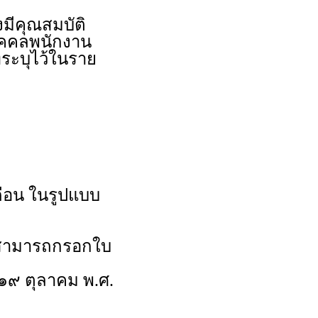
งมีคุณสมบัติ
บุคคลพนักงาน
ระบุไว้ในราย
ดือน ในรูปแบบ
นสามารถกรอกใบ
ี่ ๑๙ ตุลาคม พ.ศ.