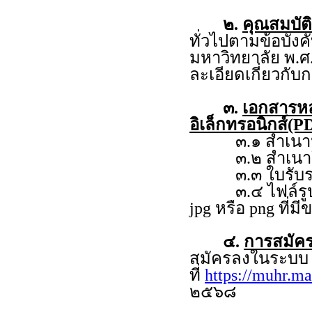
๒.
คุณสมบัติ
ทั่วไปตามข้อบัง
มหาวิทยาลัย พ.ศ
ละเอียดเกี่ยวกั
๓.
เอกสารห
อิเล็กทรอนิกส์(PD
๓.๑ สำเนาหลั
๓.๒ สำเนาใบร
๓.๓ ใบรับรอง
๓.๔ ไฟล์รูปถ่าย
jpg หรือ png ที่ม
๔.
การสมัคร
สมัครลงในระบ
ที่
https://muhr.ma
๒๕๖๘