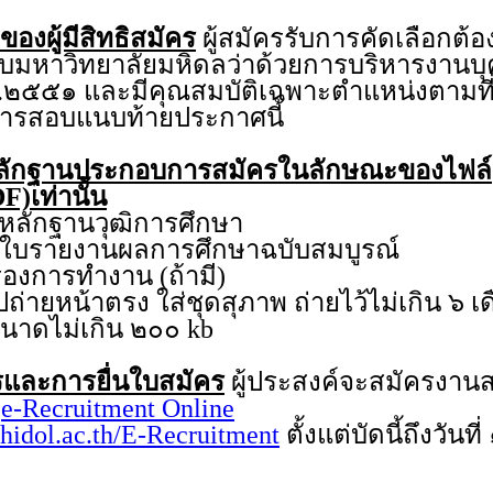
ของผู้มีสิทธิสมัคร
ผู้สมัครรับการคัดเลือกต้อ
คับมหาวิทยาลัยมหิดลว่าด้วยการบริหารงาน
.๒๕๕๑ และมีคุณสมบัติเฉพาะตำแหน่งตามที่
บการสอบแนบท้ายประกาศนี้
ลักฐานประกอบการสมัครในลักษณะของไฟล์
F)เท่านั้น
กฐานวุฒิการศึกษา
ายงานผลการศึกษาฉบับสมบูรณ์
การทำงาน (ถ้ามี)
หน้าตรง ใส่ชุดสุภาพ ถ่ายไว้ไม่เกิน ๖ เ
ีขนาดไม่เกิน ๒๐๐ kb
และการยื่นใบสมัคร
ผู้ประสงค์จะสมัครงา
บ
e-Recruitment Online
hidol.ac.th/E-Recruitment
ตั้งแต่บัดนี้ถึงวันท