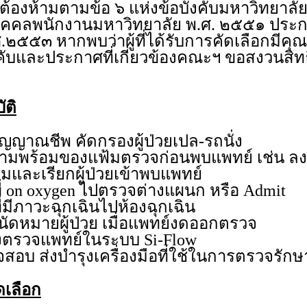
ต้องห้ามตามข้อ ๖ แห่งข้อบังคับมหาวิทยาลั
ุคคลพนักงานมหาวิทยาลัย พ.ศ. ๒๕๕๑ ประกอ
.๒๕๕๓ หากพบว่าผู้ที่ได้รับการคัดเลือกมีคุณ
งคับและประกาศที่เกี่ยวข้องคณะฯ ขอสงวนสิท
ัติ
ัญญาณชีพ คัดกรองผู้ป่วยเปล-รถนั่ง
วามพร้อมของแฟ้มตรวจก่อนพบแพทย์ เช่น ล
้มและเรียกผู้ป่วยเข้าพบแพทย์
ยที่ on oxygen ไปตรวจต่างแผนก หรือ Admit
ยที่มีภาวะฉุกเฉินไปห้องฉุกเฉิน
นนัดหมายผู้ป่วย เมื่อแพทย์งดออกตรวจ
้องตรวจแพทย์ในระบบ Si-Flow
สอบ ส่งบำรุงเครื่องมือที่ใช้ในการตรวจรักษ
ดเลือก