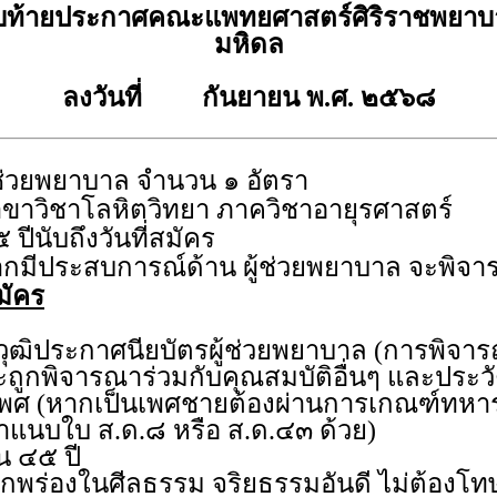
บท้ายประกาศคณะแพทยศาสตร์ศิริราชพยาบา
มหิดล
ลงวันที่ กันยายน พ.ศ. ๒๕๖๘
้ช่วยพยาบาล จำนวน ๑ อัตรา
ขาวิชาโลหิตวิทยา ภาควิชาอายุรศาสตร์
 ปีนับถึงวันที่สมัคร
กมีประสบการณ์ด้าน ผู้ช่วยพยาบาล จะพิจา
มัคร
ณวุฒิประกาศนียบัตรผู้ช่วยพยาบาล (การพิจา
ถูกพิจารณาร่วมกับคุณสมบัติอื่นๆ และประว
ดเพศ (หากเป็นเพศชายต้องผ่านการเกณฑ์ทหาร
าแนบใบ ส.ด.๘ หรือ ส.ด.๔๓ ด้วย)
เกิน ๔๕ ปี
ม่บกพร่องในศีลธรรม จริยธรรมอันดี ไม่ต้อง