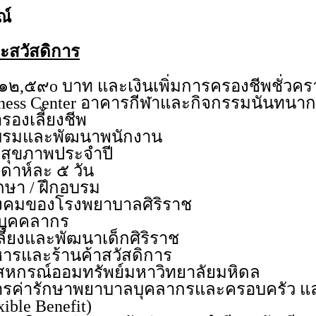
ณ์
ละสวัสดิการ
น ๑๒,๕๙o บาท และเงินเพิ่มการครองชีพชั่วค
Fitness Center อาคารกีฬาและกิจกรรมนันทนา
รองเลี้ยงชีพ
อบรมและพัฒนาพนักงาน
สุขภาพประจำปี
ดาห์ละ ๕ วัน
กษา / ฝึกอบรม
ังคมของโรงพยาบาลศิริราช
งบุคคลากร
เลี้ยงและพัฒนาเด็กศิริราช
หารและร้านค้าสวัสดิการ
สหกรณ์ออมทรัพย์มหาวิทยาลัยมหิดล
การค่ารักษาพยาบาลบุคลากรและครอบครัว แ
xible Benefit)