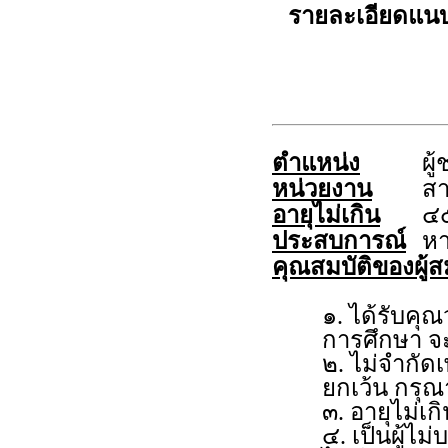
รายละเอียดแน
ตำแหน่ง
ผู
หน่วยงาน
สา
อายุไม่เกิน
๔๕
ประสบการณ์
หา
คุณสมบัติของผู้ส
๑. ได้รับคุ
การศึกษา จะ
๒. ไม่จำกั
ยกเว้น กรุณ
๓. อายุไม่
๔. เป็นผู้ไ