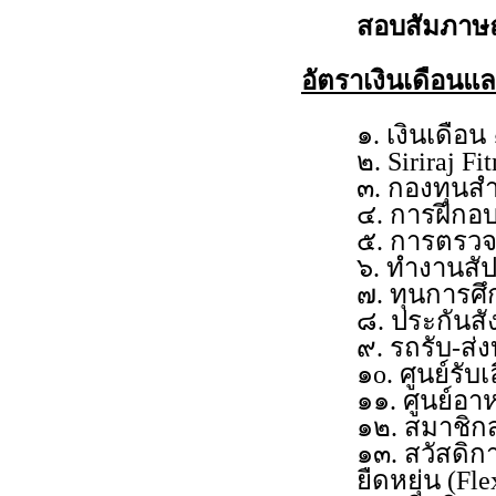
สอบสัมภาษ
อัตราเงินเดือนแ
๑. เงินเดือ
๒. Siriraj 
๓. กองทุนสำ
๔. การฝึก
๕. การตรวจ
๖. ทำงานสัป
๗. ทุนการศึ
๘. ประกันส
๙. รถรับ-ส่
๑o. ศูนย์รับ
๑๑. ศูนย์อา
๑๒. สมาชิก
๑๓. สวัสดิ
ยืดหยุ่น (Fle