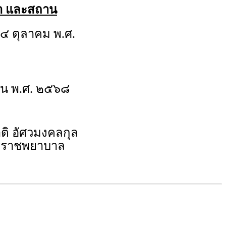
วลา และสถาน
๔ ตุลาคม พ.ศ.
น พ.ศ. ๒๕๖๘
ติ อัศวมงคลกุล
ิราชพยาบาล