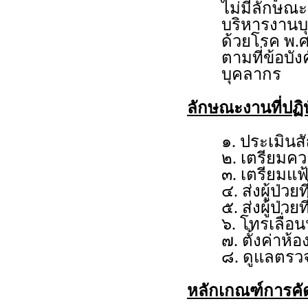
ไม่มีลักษณะ
บริหารงานบ
ด้วยโรค พ.ศ
ตามที่ข้อบั
บุคลากร
ลักษณะงานที่ปฏิบ
๑. ประเมินส
๒. เตรียมค
๓. เตรียมแฟ
๔. ส่งผู้ป่ว
๕. ส่งผู้ป่ว
๖. โทรเลื่อ
๗. ตั้งค่าห
๘. ดูแลตรวจ
หลักเกณฑ์การคั