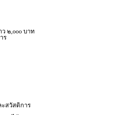
ราว ๒,ooo บาท
การ
ละสวัสดิการ