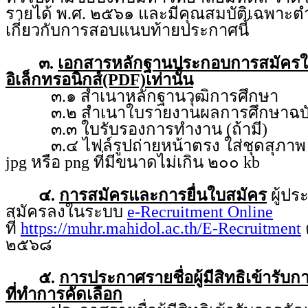
รายได้ พ.ศ. ๒๕๖๑ และมีคุณสมบัติเฉพาะตำ
เกี่ยวกับการสอบแนบท้ายประกาศนี้
๓.
เอกสารหลักฐานประกอบการสมัคร
อิเล็กทรอนิกส์(PDF)เท่านั้น
๓.๑ สำเนาหลักฐานวุฒิการศึกษา
๓.๒ สำเนาใบรายงานผลการศึกษาฉบับ
๓.๓ ใบรับรองการทำงาน (ถ้ามี)
๓.๔ ไฟล์รูปถ่ายหน้าตรง ใส่ชุดสุภาพ ถ่
jpg หรือ png ที่มีขนาดไม่เกิน ๒๐๐ kb
๔.
การสมัครและการยื่นใบสมัคร
ผู้ป
สมัครลงในระบบ
e-Recruitment Online
ที่
https://muhr.mahidol.ac.th/E-Recruitment
ต
๒๕๖๘
๕.
การประกาศรายชื่อผู้มีสิทธิเข้ารับ
ที่ทำการคัดเลือก