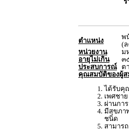
ร
พ
ตำแหน่ง
(ล
หน่วยงาน
มห
อายุไม่เกิน
๓๕
ประสบการณ์
ต
คุณสมบัติของผู้ส
ได้รับค
เพศชาย อ
ผ่านกา
มีสุขภา
ชนิด
สามารถป