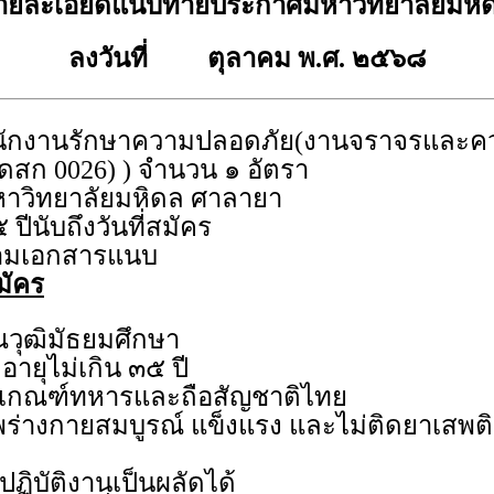
ายละเอียดแนบท้ายประกาศมหาวิทยาลัยมหิ
ลงวันที่ ตุลาคม พ.ศ. ๒๕๖๘
นักงานรักษาความปลอดภัย(งานจราจรและค
ดสก 0026) ) จำนวน ๑ อัตรา
าวิทยาลัยมหิดล ศาลายา
 ปีนับถึงวันที่สมัคร
ามเอกสารแนบ
มัคร
ุณวุฒิมัธยมศึกษา
ายุไม่เกิน ๓๕ ปี
รเกณฑ์ทหารและถือสัญชาติไทย
พร่างกายสมบูรณ์ แข็งแรง และไม่ติดยาเสพติ
ฏิบัติงานเป็นผลัดได้