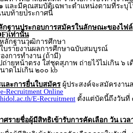
๑ และมีคุณสมบัติเฉพาะตำแหน่งตามที่ระบุไ
แนบท้ายประกาศนี้
ลักฐานประกอบการสมัครในลักษณะของไฟล์
F)เท่านั้น
กฐานวุฒิการศึกษา
ายงานผลการศึกษาฉบับสมบูรณ์
การทำงาน (ถ้ามี)
หน้าตรง ใส่ชุดสุภาพ ถ่ายไว้ไม่เกิน ๖ เ
ีขนาดไม่เกิน ๒๐๐ kb
และการยื่นใบสมัคร
ผู้ประสงค์จะสมัครงา
บ
e-Recruitment Online
hidol.ac.th/E-Recruitment
ตั้งแต่บัดนี้ถึงวัน
รายชื่อผู้มีสิทธิเข้ารับการคัดเลือก วัน เ