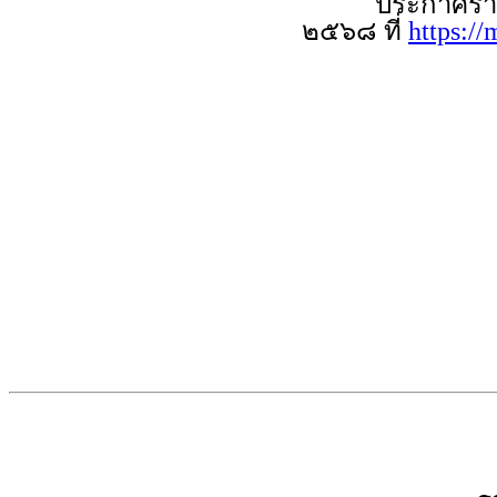
ประกาศรายชื่อผู
๒๕๖๘ ที่
https:/