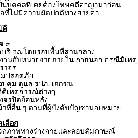
เป็นบุคคลที่เคยต้องโทษคดีอาญามาก่อน
คลที่ไม่มีความผิดปกติทางสายตา
ัติ
จ ๓
บริเวณโดยรอบพื้นที่ส่วนกลาง
งานกับหน่วยงายภายใน ภายนอก กรณีมีเหตุ
จราจร
ามปลอดภัย
วบคุม ดูแล รปภ. เอกชน
ิติเหตุการณ์ต่างๆ
วงจรปิดย้อนหลัง
น้าที่อื่น ๆ ตามที่ผู้บังคับบัญชามอบหมาย
ดเลือก
ถภาพทางร่างกายและสอบสัมภาษณ์