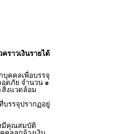
ั่วคราวเงินรายได้
ุคคลเพื่อบรรจุ
ปลอดภัย จำนวน ๑
สิ่งแวดล้อม
ี่บรรจุปรากฏอยู่
งมีคุณสมบัติ
คคลลูกจ้างเงิน