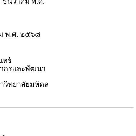
 ธันวาคม พ.ศ.
ม พ.ศ. ๒๕๖๘
นทร์
คลากรและพัฒนา
หาวิทยาลัยมหิดล