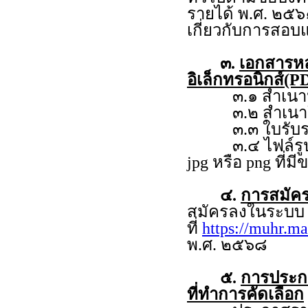
รายได้ พ.ศ. ๒๕๖
เกี่ยวกับการสอบ
๓.
เอกสารห
อิเล็กทรอนิกส์(PD
๓.๑ สำเนาหลั
๓.๒ สำเนาใบร
๓.๓ ใบรับรอง
๓.๔ ไฟล์รูปถ่าย
jpg หรือ png ที่ม
๔.
การสมัคร
สมัครลงในระบ
ที่
https://muhr.ma
พ.ศ. ๒๕๖๘
๕.
การประกาศ
ที่ทำการคัดเลือก