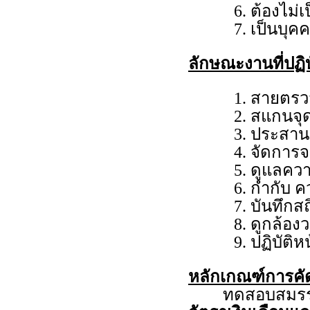
ต้องไม่
เป็นบุค
ลักษณะงานที่ปฏิบ
สายตรว
สแกนจุด
ประสาน
จัดการ
ดูแลคว
กำกับ ค
บันทึกสถ
ดูกล้อง
ปฏิบัติห
หลักเกณฑ์การคั
ทดสอบสมรร