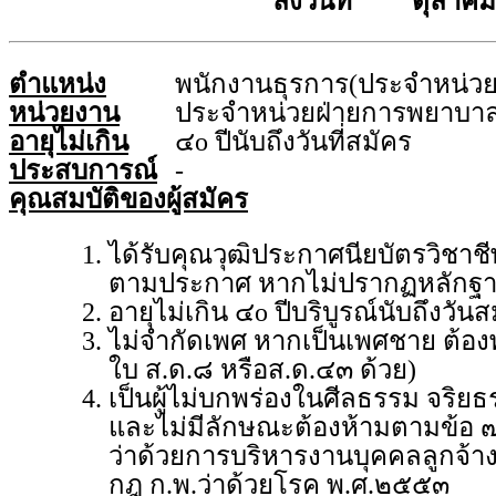
ลงวันที่ ตุลาคม
ตำแหน่ง
พนักงานธุรการ(ประจำหน่ว
หน่วยงาน
ประจำหน่วยฝ่ายการพยาบา
อายุไม่เกิน
๔o ปีนับถึงวันที่สมัคร
ประสบการณ์
-
คุณสมบัติของผู้สมัคร
ได้รับคุณวุฒิประกาศนียบัตรวิชา
ตามประกาศ หากไม่ปรากฏหลักฐานจ
อายุไม่เกิน ๔o ปีบริบูรณ์นับถึงวันส
ไม่จำกัดเพศ หากเป็นเพศชาย ต้อ
ใบ ส.ด.๘ หรือส.ด.๔๓ ด้วย)
เป็นผู้ไม่บกพร่องในศีลธรรม จริย
และไม่มีลักษณะต้องห้ามตามข้อ ๗
ว่าด้วยการบริหารงานบุคคลลูกจ้า
กฎ ก.พ.ว่าด้วยโรค พ.ศ.๒๕๕๓