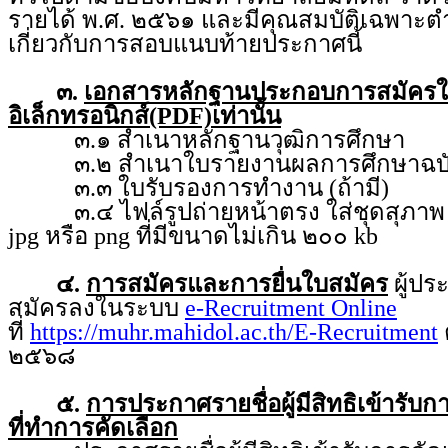
รายได้ พ.ศ. ๒๕๖๑ และมีคุณสมบัติเฉพาะตำ
เกี่ยวกับการสอบแนบท้ายประกาศนี้
๓.
เอกสารหลักฐานประกอบการสมัคร
อิเล็กทรอนิกส์(PDF)เท่านั้น
๓.๑ สำเนาหลักฐานวุฒิการศึกษา
๓.๒ สำเนาใบรายงานผลการศึกษาฉบับ
๓.๓ ใบรับรองการทำงาน (ถ้ามี)
๓.๔ ไฟล์รูปถ่ายหน้าตรง ใส่ชุดสุภาพ ถ่
jpg หรือ png ที่มีขนาดไม่เกิน ๒๐๐ kb
๔.
การสมัครและการยื่นใบสมัคร
ผู้ป
สมัครลงในระบบ
e-Recruitment Online
ที่
https://muhr.mahidol.ac.th/E-Recruitment
ต
๒๕๖๘
๕.
การประกาศรายชื่อผู้มีสิทธิเข้ารับ
ที่ทำการคัดเลือก