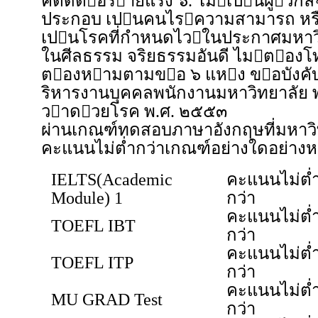
คติดตอรายแรง ๖. ไมเปนผูวิก
ประกอบ เปนคนไรความสามารถ หรื
เปนโรคที่กำหนดไวในประกาศมหาวิ
ในศีลธรรม จริยธรรมอันดี ไมตอง
ตองหามตามขอ ๖ แหง ขอบังคั
ริหารงานบุคคลพนักงานมหาวิทยาลัย 
วาดวยโรค พ.ศ. ๒๕๕๓
ผ่านเกณฑ์ทดสอบภาษาอังกฤษที่มหาวิ
คะแนนไม่ต่ำกว่าเกณฑ์อย่างใดอย่างหนึ่
IELTS(Academic
คะแนนไม่ต่
Module) 1
กว่า
คะแนนไม่ต่
TOEFL IBT
กว่า
คะแนนไม่ต่
TOEFL ITP
กว่า
คะแนนไม่ต่
MU GRAD Test
กว่า