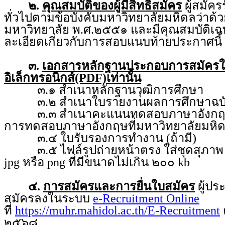
๒.
คุณสมบัติของผู้มีสิทธิสมัคร
ผู้สมัคร
ทั่วไปตามข้อบังคับมหาวิทยาลัยมหิดลว่า
มหาวิทยาลัย พ.ศ.๒๕๕๑ และมีคุณสมบัติเฉ
ละเอียดเกี่ยวกับการสอบแนบท้ายประกาศนี้
๓.
เอกสารหลักฐานประกอบการสมัคร
อิเล็กทรอนิกส์(PDF)เท่านั้น
๓.๑ สำเนาหลักฐานวุฒิการศึกษา
๓.๒ สำเนาใบรายงานผลการศึกษาฉบับ
๓.๓ สำเนาคะแนนทดสอบภาษาอังกฤษ จ
การทดสอบภาษาอังกฤษที่มหาวิทยาลัยมหิ
๓.๔ ใบรับรองการทำงาน (ถ้ามี)
๓.๕ ไฟล์รูปถ่ายหน้าตรง ใส่ชุดสุภาพ ถ่
jpg หรือ png ที่มีขนาดไม่เกิน ๒๐๐ kb
๔.
การสมัครและการยื่นใบสมัคร
ผู้ป
สมัครลงในระบบ
e-Recruitment Online
ที่
https://muhr.mahidol.ac.th/E-Recruitment
ต
๒๕๖๘