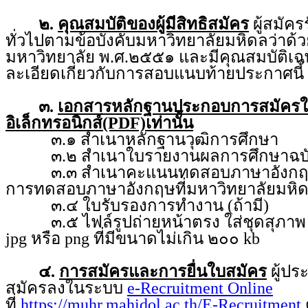
๒.
คุณสมบัติของผู้มีสิทธิสมัคร
ผู้สมัคร
ทั่วไปตามข้อบังคับมหาวิทยาลัยมหิดลว่า
มหาวิทยาลัย พ.ศ.๒๕๕๑ และมีคุณสมบัติเฉ
ละเอียดเกี่ยวกับการสอบแนบท้ายประกาศนี้
๓.
เอกสารหลักฐานประกอบการสมัคร
อิเล็กทรอนิกส์(PDF)เท่านั้น
๓.๑ สำเนาหลักฐานวุฒิการศึกษา
๓.๒ สำเนาใบรายงานผลการศึกษาฉบับ
๓.๓ สำเนาคะแนนทดสอบภาษาอังกฤษ จ
การทดสอบภาษาอังกฤษที่มหาวิทยาลัยมหิ
๓.๔ ใบรับรองการทำงาน (ถ้ามี)
๓.๕ ไฟล์รูปถ่ายหน้าตรง ใส่ชุดสุภาพ ถ่
jpg หรือ png ที่มีขนาดไม่เกิน ๒๐๐ kb
๔.
การสมัครและการยื่นใบสมัคร
ผู้ป
สมัครลงในระบบ
e-Recruitment Online
ที่
https://muhr.mahidol.ac.th/E-Recruitment
ต