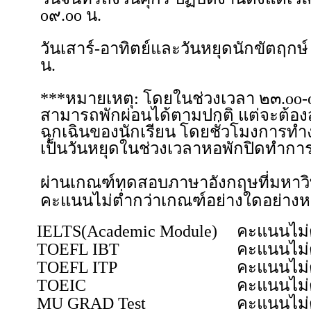
o๙.oo น.
วันเสาร์-อาทิตย์และวันหยุดนักขัตฤกษ์
น.
***หมายเหตุ: โดยในช่วงเวลา ๒๓.oo-
สามารถพักผ่อนได้ตามปกติ แต่จะต้อง
ฉุกเฉินของนักเรียน โดยชั่วโมงการทำ
เป็นวันหยุดในช่วงเวลาหอพักปิดทำกา
ผ่านเกณฑ์ทดสอบภาษาอังกฤษที่มหาวิ
คะแนนไม่ต่ำกว่าเกณฑ์อย่างใดอย่างหนึ่
IELTS(Academic Module)
คะแนนไม่ต
TOEFL IBT
คะแนนไม่ต
TOEFL ITP
คะแนนไม่ต
TOEIC
คะแนนไม่ต
MU GRAD Test
คะแนนไม่ต