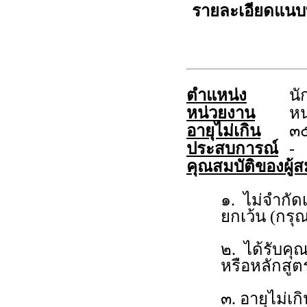
รายละเอียดแนบ
ตำแหน่ง
นั
หน่วยงาน
หน
อายุไม่เกิน
๓๕
ประสบการณ์
-
คุณสมบัติของผู้ส
๑. ไม่จำกั
ยกเว้น (กร
๒. ได้รับค
หรือหลักส
๓. อายุไม่เก