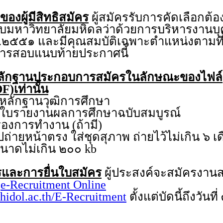
ของผู้มีสิทธิสมัคร
ผู้สมัครรับการคัดเลือกต้อ
คับมหาวิทยาลัยมหิดลว่าด้วยการบริหารงาน
.๒๕๕๑ และมีคุณสมบัติเฉพาะตำแหน่งตามที่
บการสอบแนบท้ายประกาศนี้
ลักฐานประกอบการสมัครในลักษณะของไฟล์
F)เท่านั้น
กฐานวุฒิการศึกษา
ายงานผลการศึกษาฉบับสมบูรณ์
การทำงาน (ถ้ามี)
หน้าตรง ใส่ชุดสุภาพ ถ่ายไว้ไม่เกิน ๖ เ
ีขนาดไม่เกิน ๒๐๐ kb
และการยื่นใบสมัคร
ผู้ประสงค์จะสมัครงา
บ
e-Recruitment Online
hidol.ac.th/E-Recruitment
ตั้งแต่บัดนี้ถึงวัน