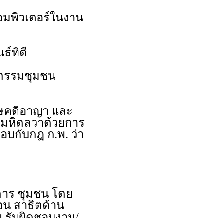
อมพิวเตอร์ในงาน
์ที่ดี
จกรรมชุมชน
โทษคดีอาญา และ
ยมหิดลว่าด้วยการ
บกับกฎ ก.พ. ว่า
การ ชุมชน โดย
อน สาธิตด้าน
ย รับผิดชอบงาน/