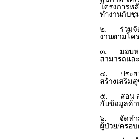
โครงการหลัก 
ทำงานกับชุ
๒. ร่วมจัด
งานตามโครง
๓. มอบหมา
สามารถและต
๔. ประสาน
สร้างเสริมส
๕. สอน สาธิ
กับข้อมูลด
๖. จัดทำสื่
ผู้ป่วย/ครอ