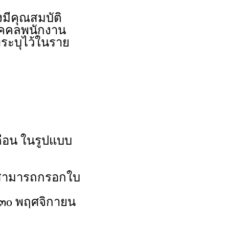
งมีคุณสมบัติ
บุคคลพนักงาน
ระบุไว้ในราย
ดือน ในรูปแบบ
นสามารถกรอกใบ
ที่ ๓o พฤศจิกายน