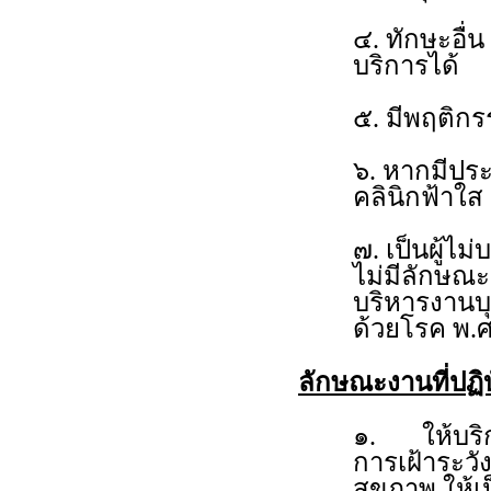
๔. ทักษะอื
บริการได้
๕. มีพฤติกรร
๖. หากมีปร
คลินิกฟ้าใส
๗. เป็นผู้ไ
ไม่มีลักษณะ
บริหารงานบ
ด้วยโรค พ
ลักษณะงานที่ปฏิบ
๑. ให้บริก
การเฝ้าระวั
สุขภาพ ให้