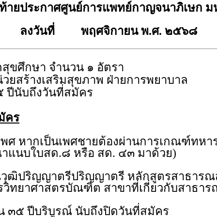
ท้ายประกาศศูนย์การแพทย์กาญจนาภิเษก มห
ลงวันที่ พฤศจิกายน พ.ศ. ๒๕๖๘
กสุขศึกษา จำนวน ๑ อัตรา
่วยสร้างเสริมสุขภาพ ฝ่ายการพยาบาล
 ปีนับถึงวันที่สมัคร
มัคร
ดเพศ หากเป็นเพศชายต้องผ่านการเกณฑ์ทหาร
ุณาแนบใบสด.๘ หรือ สด. ๔๓ มาด้วย)
ุณวุฒิปริญญาตรีปริญญาตรี หลักสูตรสาธาร
ูตรวิทยาศาสตรบัณฑิต สาขาที่เกี่ยวกั
ิน ๓๕ ปีบริบูรณ์ นับถึงปิดวันที่สมัคร