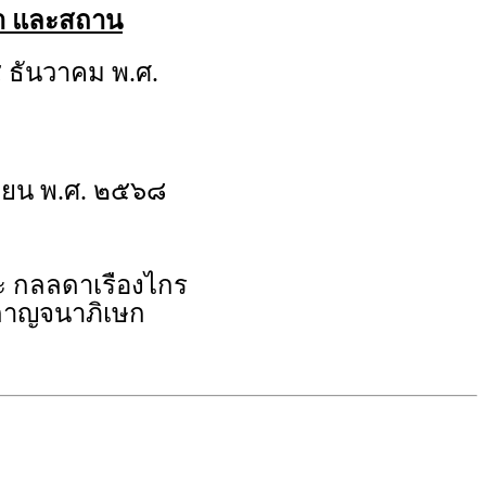
วลา และสถาน
 ธันวาคม พ.ศ.
ยน พ.ศ. ๒๕๖๘
ะ กลลดาเรืองไกร
์กาญจนาภิเษก