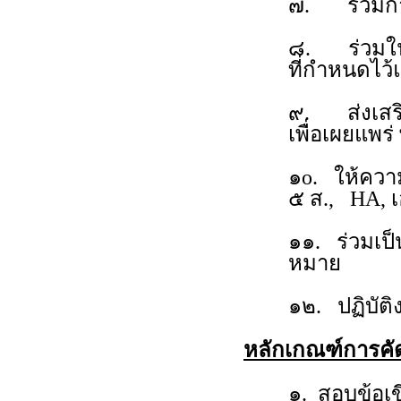
๗. ร่วมกำหน
๘. ร่วมใน
ที่กำหนดไว
๙. ส่งเสริ
เพื่อเผยแพร
๑o. ให้ควา
๕ ส., HA, 
๑๑. ร่วมเป
หมาย
๑๒. ปฏิบัติ
หลักเกณฑ์การคั
๑. สอบข้อ