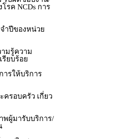
ี่ยงโรค NCDs การ
จำปีของหน่วย
มรู้ความ
รียบร้อย
รให้บริการ
ะครอบครัว เกี่ยว
พผู้มารับบริการ/
น