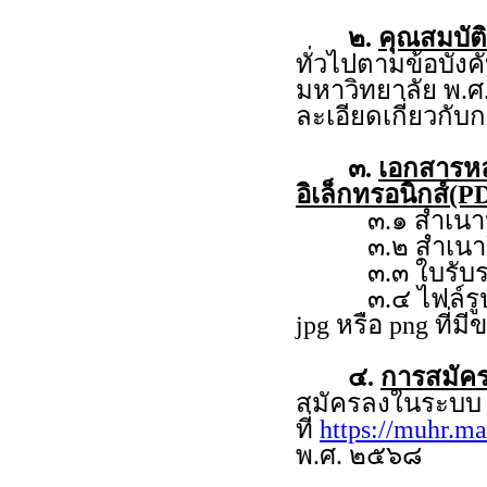
๒.
คุณสมบัติ
ทั่วไปตามข้อบัง
มหาวิทยาลัย พ.ศ
ละเอียดเกี่ยวกั
๓.
เอกสารห
อิเล็กทรอนิกส์(PD
๓.๑ สำเนาหลั
๓.๒ สำเนาใบร
๓.๓ ใบรับรอง
๓.๔ ไฟล์รูปถ่าย
jpg หรือ png ที่ม
๔.
การสมัคร
สมัครลงในระบ
ที่
https://muhr.ma
พ.ศ. ๒๕๖๘