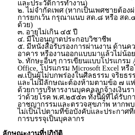
และประวัติการทำงาน)
๒. ไม่จำกัดเพศ (หากเป็นเพศชายต้อง
การยกเว้น กรุณาแนบ สด.๘ หรือ สด
ด้วย)
๓. อายุไม่เกิน ๔๕ ปี
๔. มีใบอนุญาตประกอบวิชาชีพ
๕. มีหนังสือรับรองการผ่านงาน ด้านค
อาคาร หรืองานออกแบบมาแล้วไม่น้อยก
๖. ทักษะอื่นๆ การเขียนแบบโปรแกรม 
Office, โปรแกรม Microsoft Excel หรื
๗.เป็นผู้ไม่บกพร่องในศีลธรรม จริยธ
และไม่มีลักษณะต้องห้ามตามข้อ ๗ แห่
ด้วยการบริหารงานบุคคลลูกจ้างเงินร
ว่าด้วยโรค พ.ศ.๒๕๕๓ ทั้งนี้ผู้ที่ได้ร
อาชญากรรมและตรวจสุขภาพ หากพบว่าผู้
ไม่เป็นไปตามที่ข้อบังคับและประกาศที
การบรรจุเป็นบุคลากร
ลักษณะงานที่ปฏิบัติ