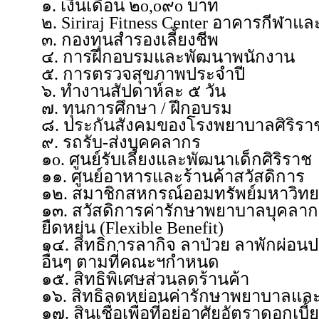
๑. เงินเดือน ๒o,o๙o บาท
๒. Siriraj Fitness Center อาคารกีฬา
๓. กองทุนสำรองเลี้ยงชีพ
๔. การฝึกอบรมและพัฒนาพนักงาน
๕. การตรวจสุขภาพประจำปี
๖. ทำงานสัปดาห์ละ ๕ วัน
๗. ทุนการศึกษา / ฝึกอบรม
๘. ประกันสังคมของโรงพยาบาลศิริรา
๙. รถรับ-ส่งบุคคลากร
๑o. ศูนย์รับเลี้ยงและพัฒนาเด็กศิริราช
๑๑. ศูนย์อาหารและร้านค้าสวัสดิการ
๑๒. สมาชิกสหกรณ์ออมทรัพย์มหาวิทย
๑๓. สวัสดิการค่ารักษาพยาบาลบุคลา
ยืดหยุ่น (Flexible Benefit)
๑๔. สิทธิการลากิจ ลาป่วย ลาพักผ่อนป
อื่นๆ ตามที่คณะฯกำหนด
๑๕. สิทธิพิเศษส่วนลดร้านค้า
๑๖. สิทธิลดหย่อนค่ารักษาพยาบาลและส
๑๗. สินเชื่อเพื่อที่อยู่อาศัยอัตราดอกเบี้