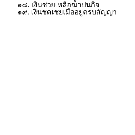
๑๘. เงินช่วยเหลือฌาปนกิจ
๑๙. เงินชดเชยเมื่ออยู่ครบสัญญา