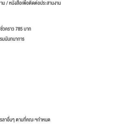
วาม / หนังสือเพื่อติดต่อประสานงาน
พชั่วคราว 785 บาท
รรมนันทนาการ
การลาอื่นๆ ตามที่คณะฯกำหนด