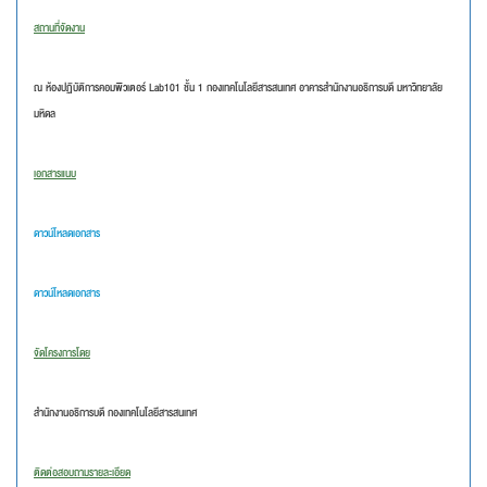
สถานที่จัดงาน
ณ ห้องปฏิบัติการคอมพิวเตอร์ Lab101 ชั้น 1 กองเทคโนโลยีสารสนเทศ อาคารสำนักงานอธิการบดี มหาวิทยาลัย
มหิดล
เอกสารแนบ
ดาวน์โหลดเอกสาร
ดาวน์โหลดเอกสาร
จัดโครงการโดย
สำนักงานอธิการบดี กองเทคโนโลยีสารสนเทศ
ติดต่อสอบถามรายละเอียด