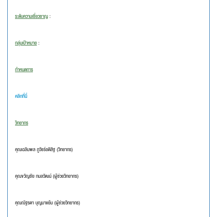
ระดับความเชี่ยวชาญ
:
กลุ่มเป้าหมาย
:
กำหนดการ
คลิกที่นี่
วิทยากร
คุณเฉลิมพล ภูวัชร์อดิสิฐ (วิทยากร)
คุณขวัญชัย กมลวัฒน์ (ผู้ช่วยวิทยากร)
คุณณัฐรดา บุญมาแย้ม (ผู้ช่วยวิทยากร)