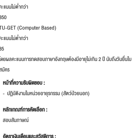
คะแนนไม่ต่ำกว่า
350
TU-GET (Computer Based)
คะแนนไม่ต่ำกว่า
35
โดยผลคะแนนการทดสอบภาษาอังกฤษต้องมีอายุไม่เกิน 2 ปี นับถึงวันยื่นใบ
สมัคร
หน้าที่ความรับผิดชอบ :
- ปฏิบัติงานในหน่วยอายุรกรรม (สัตว์ป่วยนอก)
หลักเกณฑ์การคัดเลือก :
สอบสัมภาษณ์
อัตราเงินเดือนและสวัสดิการ :