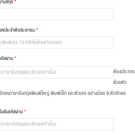
นามสกุล
*
เลขประจำตัวประชาชน
*
รหัสผ่าน
*
ต้องประกอ
ด้วยตัว
อักษรภาษาอังกฤษพิมพ์ใหญ่ พิมพ์เล็ก และตัวเลข อย่างน้อย 8 ตัวอักษร
ยืนยันรหัสผ่าน
*