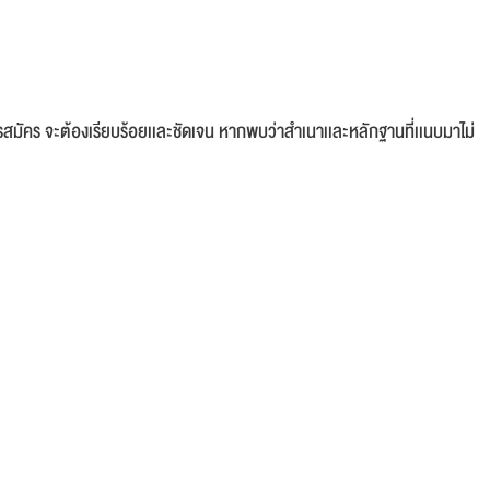
รสมัคร จะต้องเรียบร้อยเเละชัดเจน หากพบว่าสำเนาเเละหลักฐานที่เเนบมาไม่