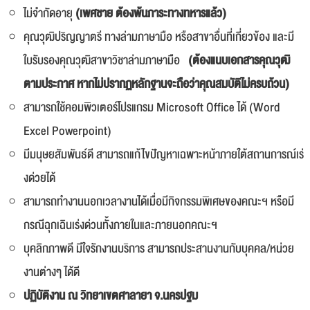
ไม่จำกัดอายุ
(เพศชาย ต้องพ้นภาระทางทหารแล้ว)
คุณวุฒิปริญญาตรี ทางล่ามภาษามือ หรือสาขาอื่นที่เกี่ยวข้อง และมี
ใบรับรองคุณวุฒิสาขาวิชาล่ามภาษามือ
(ต้องแนบเอกสารคุณวุฒิ
ตามประกาศ หากไม่ปรากฏหลักฐานจะถือว่าคุณสมบัติไม่ครบถ้วน)
สามารถใช้คอมพิวเตอร์โปรแกรม Microsoft Office ได้ (Word
Excel Powerpoint)
มีมนุษยสัมพันธ์ดี สามารถแก้ไขปัญหาเฉพาะหน้าภายใต้สถานการณ์เร่
งด่วยได้
สามารถทำงานนอกเวลางานได้เมื่อมีกิจกรรมพิเศษของคณะฯ หรือมี
กรณีฉุกเฉินเร่งด่วนทั้งภายในและภายนอกคณะฯ
บุคลิกภาพดี มีใจรักงานบริการ สามารถประสานงานกับบุคคล/หน่วย
งานต่างๆ ได้ดี
ปฏิบัติงาน ณ วิทยาเขตศาลายา จ.นครปฐม