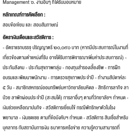
Management ๖. งานอื่นๆ ที่ได้รับมอบหมาย
หลักเกณฑ์การคัดเลือก :
สอบข้อเขียน และ สอบสัมภาษณ์
อัตราเงินเดือนและสวัสดิการ :
- อัตราแรกบรรจุ ปริญญาตรี ๒๐,๐๙๐ บาท (หากมีประสบการณ์ในงานที่
เกี่ยวข้องตามตำแหน่งที่รับ อาจได้รับการพิจารณาเพิ่มค่าประสบการณ์) -
ประกันสังคม - ประกันสุขภาพกลุ่ม - กองทุนสำรองเลี้ยงชีพ - การฝึก
อบรมและพัฒนาพนักงาน - การตรวจสุขภาพประจำปี - ทำงานสัปดาห์ละ
๕ วัน - สมาชิกสหกรณ์ออมทรัพย์มหาวิทยาลัยมหิดล - สิทธิการลากิจ ลา
ป่วย ลาพักผ่อนประจำปี (สะสมได้) การลาอื่นๆ ตามที่วิทยาลัยฯ กำหนด -
เงินช่วยเหลือฌาปนกิจ - สวัสดิการเยี่ยมไข้ กรณีพักรักษาตัวในโรง
พยาบาล - เงินชดเชย ตามที่ข้อบังคับฯ กำหนด - สวัสดิการ สินเชื่อสำหรับ
บุคลากร กับสถาบันการเงิน ธนาคารเครือข่าย ความรู้ความสามารถที่