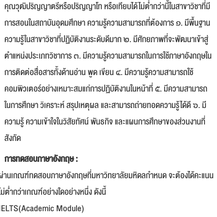
คุณวุฒิปริญญาตรีหรือปริญญาโท หรือเทียบได้ไม่ต่ำกว่านี้ในสาขาวิชาที่มี
การสอนในสถาบันอุดมศึกษา ความรู้ความสามารถที่ต้องการ ๑. มีพื้นฐาน
ความรู้ในสาขาวิชาที่ปฏิบัติงานระดับดีมาก ๒. มีศักยภาพที่จะพัฒนาเข้าสู่
ตำแหน่งประเภทวิชาการ ๓. มีความรู้ความสามารถในการใช้ภาษาอังกฤษใน
การติดต่อสื่อสารทั้งด้านอ่าน พูด เขียน ๔. มีความรู้ความสามารถใช้
คอมพิวเตอร์อย่างเหมาะสมแก่การปฏิบัติงานในหน้าที่ ๕. มีความสามารถ
ในการศึกษา วิเคราะห์ สรุปเหตุผล และสามารถถ่ายทอดความรู้ได้ดี ๖. มี
ความรู้ ความเข้าใจในวิสัยทัศน์ พันธกิจ และแผนการศึกษาของส่วนงานที่
สังกัด
การทดสอบภาษาอังกฤษ :
ผ่านเกณฑ์ทดสอบภาษาอังกฤษที่มหาวิทยาลัยมหิดลกำหนด จะต้องได้คะแนน
ไม่ต่ำกว่าเกณฑ์อย่างใดอย่างหนึ่ง ดังนี้
IELTS(Academic Module)