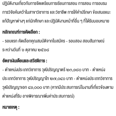
ปฏิบัติงานเกี่ยวกับการจัดเตรียมการเรียนการสอน การสอน การอบรม
การวิจัยค้นคว้าในสาขาวิชาการ และวิชาชีพ การให้คำปรึกษา ข้อเสนอแนะ
แก้ปัญหาต่างๆ แก่นักศึกษา และปฏิบัติงานหน้าที่อื่น ๆ ที่ได้รับมอบหมาย
หลักเกณฑ์การคัดเลือก :
- รอบแรก คัดเลือกคุณสมบัติจากใบสมัคร - รอบสอง สอบสัมภาษณ์
ระหว่างวันที่ ๖ ตุลาคม ๒๕๖๘
อัตราเงินเดือนและสวัสดิการ :
- ตำแหน่งประเภทวิชาการ วุฒิปริญญาตรี ๒๓,๑๘๐ บาท - ตำแหน่ง
ประเภทวิชาการ วุฒิปริญญาโท ๒๗,๐๔๐ บาท - ตำแหน่งประเภทวิชาการ
วุฒิปริญญาเอก ๔๑,๐๐๐ บาท (หากมีประสบการณ์ในงานที่เกี่ยวข้องตาม
ตำแหน่งที่รับ อาจพิจารณาเพิ่มค่าประสบการณ์)
หมายเหตุ :