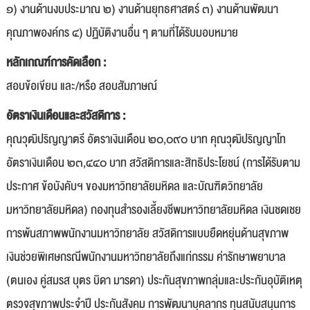
๑) งานด้านงบประมาณ ๒) งานด้านยุทธศาสตร์ ๓) งานด้านพัฒนา
คุณภาพองค์กร ๔) ปฏิบัติงานอื่น ๆ ตามที่ได้รับมอบหมาย
หลักเกณฑ์การคัดเลือก :
สอบข้อเขียน และ/หรือ สอบสัมภาษณ์
อัตราเงินเดือนและสวัสดิการ :
คุณวุฒิปริญญาตรี อัตราเงินเดือน ๒๐,๐๙๐ บาท คุณวุฒิปริญญาโท
อัตราเงินเดือน ๒๓,๔๔๐ บาท สวัสดิการและสิทธิประโยชน์ (การได้รับตาม
ประกาศ ข้อบังคับฯ ของมหาวิทยาลัยมหิดล และบัณฑิตวิทยาลัย
มหาวิทยาลัยมหิดล) กองทุนสำรองเลี้ยงชีพมหาวิทยาลัยมหิดล เงินชดเชย
การพ้นสภาพพนักงานมหาวิทยาลัย สวัสดิการแบบยืดหยุ่นด้านสุขภาพ
เงินช่วยพิเศษกรณีพนักงานมหาวิทยาลัยถึงแก่กรรม ค่ารักษาพยาบาล
(ตนเอง คู่สมรส บุตร บิดา มารดา) ประกันสุขภาพกลุ่มและประกันอุบัติเหตุ
ตรวจสุขภาพประจำปี ประกันสังคม การพัฒนาบุคลากร ทุนสนับสนุนการ