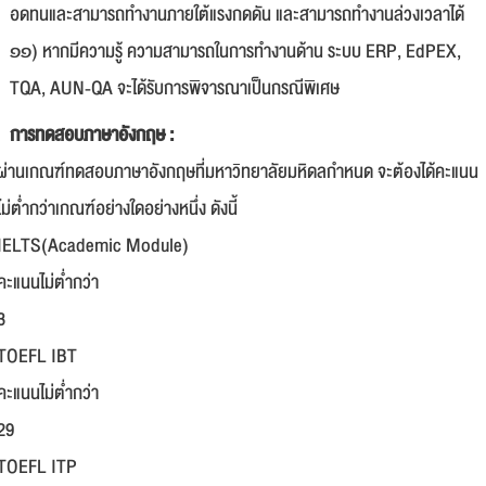
อดทนและสามารถทำงานภายใต้แรงกดดัน และสามารถทำงานล่วงเวลาได้
๑๑) หากมีความรู้ ความสามารถในการทำงานด้าน ระบบ ERP, EdPEX,
TQA, AUN-QA จะได้รับการพิจารณาเป็นกรณีพิเศษ
การทดสอบภาษาอังกฤษ :
ผ่านเกณฑ์ทดสอบภาษาอังกฤษที่มหาวิทยาลัยมหิดลกำหนด จะต้องได้คะแนน
ไม่ต่ำกว่าเกณฑ์อย่างใดอย่างหนึ่ง ดังนี้
IELTS(Academic Module)
คะแนนไม่ต่ำกว่า
3
TOEFL IBT
คะแนนไม่ต่ำกว่า
29
TOEFL ITP