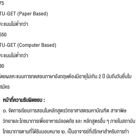
75
TU-GET (Paper Based)
คะแนนไม่ต่ำกว่า
550
TU-GET (Computer Based)
คะแนนไม่ต่ำกว่า
80
โดยผลคะแนนการทดสอบภาษาอังกฤษต้องมีอายุไม่เกิน 2 ปี นับถึงวันยื่นใบ
สมัคร
หน้าที่ความรับผิดชอบ :
๑. จัดการเรียนการสอนในหลักสูตรวิทยาศาสตรมหาบัณฑิต สาขาพิษ
วิทยาและโภชนาการเพื่ออาหารปลอดภัย และ หลักสูตรอื่น ๆ ภายในสถาบัน
โภชนาการตามที่ได้รับมอบหมาย ๒. เป็นอาจารย์ที่ปรึกษาสำหรับการทำ