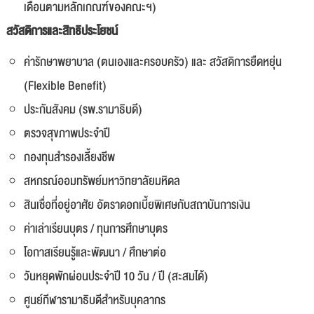
เดือนตามหลักเกณฑ์ของคณะฯ)
สวัสดิการและสิทธิประโยชน์
ค่ารักษาพยาบาล (ตนเองและครอบครัว) และ สวัสดิการยืดหยุ่น
(Flexible Benefit)
ประกันสังคม (รพ.รามาธิบดี)
ตรวจสุขภาพประจำปี
กองทุนสำรองเลี้ยงชีพ
สหกรณ์ออมทรัพย์มหาวิทยาลัยมหิดล
สินเชื่อที่อยู่อาศัย อัตราดอกเบี้ยพิเศษกับสถาบันการเงิน
ค่าเล่าเรียนบุตร / ทุนการศึกษาบุตร
โอกาสเรียนรู้และพัฒนา / ศึกษาต่อ
วันหยุดพักผ่อนประจำปี 10 วัน / ปี (สะสมได้)
ศูนย์กีฬารามาธิบดีสำหรับบุคลากร