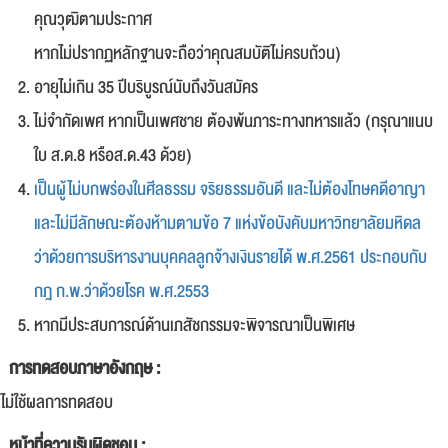
คุณวุฒิตามประกาศ
หากไม่ปรากฏหลักฐานจะถือว่าคุณสมบัติไม่ครบถ้วน)
อายุไม่เกิน 35 ปีบริบูรณ์นับถึงวันสมัคร
ไม่จำกัดเพศ หากเป็นเพศชาย ต้องพ้นภาระทางทหารแล้ว (กรุณาแนบ
ใบ ส.ด.8 หรือส.ด.43 ด้วย)
เป็นผู้ไม่บกพร่องในศีลธรรม จริยธรรมอันดี และไม่ต้องโทษคดีอาญา
และไม่มีลักษณะต้องห้ามตามข้อ 7 แห่งข้อบังคับมหาวิทยาลัยมหิดล
ว่าด้วยการบริหารงานบุคคลลูกจ้างเงินรายได้ พ.ศ.2561 ประกอบกับ
กฎ ก.พ.ว่าด้วยโรค พ.ศ.2553
หากมีประสบการณ์ด้านเภสัชกรรมจะพิจารณาเป็นพิเศษ
การทดสอบภาษาอังกฤษ :
ไม่ใช้ผลการทดสอบ
หน้าที่ความรับผิดชอบ :