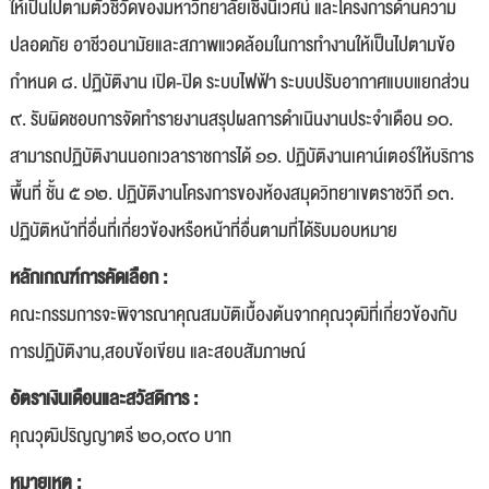
ให้เป็นไปตามตัวชี้วัดของมหาวิทยาลัยเชิงนิเวศน์ และโครงการด้านความ
ปลอดภัย อาชีวอนามัยและสภาพแวดล้อมในการทำงานให้เป็นไปตามข้อ
กำหนด ๘. ปฏิบัติงาน เปิด-ปิด ระบบไฟฟ้า ระบบปรับอากาศแบบแยกส่วน
๙. รับผิดชอบการจัดทำรายงานสรุปผลการดำเนินงานประจำเดือน ๑๐.
สามารถปฏิบัติงานนอกเวลาราชการได้ ๑๑. ปฏิบัติงานเคาน์เตอร์ให้บริการ
พื้นที่ ชั้น ๕ ๑๒. ปฏิบัติงานโครงการของห้องสมุดวิทยาเขตราชวิถี ๑๓.
ปฏิบัติหน้าที่อื่นที่เกี่ยวข้องหรือหน้าที่อื่นตามที่ได้รับมอบหมาย
หลักเกณฑ์การคัดเลือก :
คณะกรรมการจะพิจารณาคุณสมบัติเบื้องต้นจากคุณวุฒิที่เกี่ยวข้องกับ
การปฏิบัติงาน,สอบข้อเขียน และสอบสัมภาษณ์
อัตราเงินเดือนและสวัสดิการ :
คุณวุฒิปริญญาตรี ๒๐,๐๙๐ บาท
หมายเหตุ :