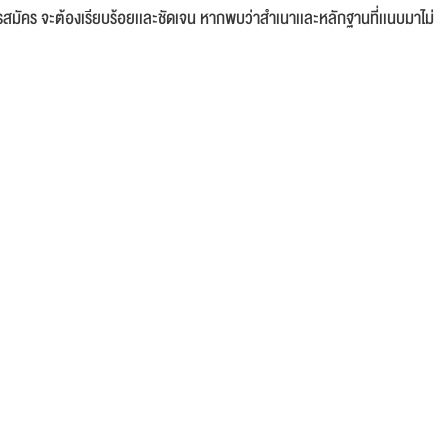
รสมัคร จะต้องเรียบร้อยเเละชัดเจน หากพบว่าสำเนาเเละหลักฐานที่เเนบมาไม่