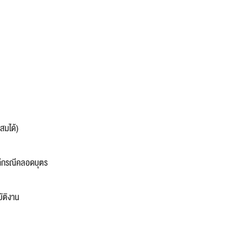
สมได้)
นดีกรณีคลอดบุตร
ัติงาน